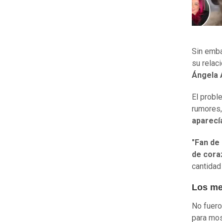
Sin emba
su relac
Ángela 
El probl
rumores,
aparecí
"Fan de 
de cora
cantidad
Los me
No fuero
para mos