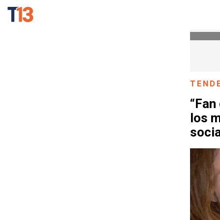
TEND
“Fan 
los 
soci