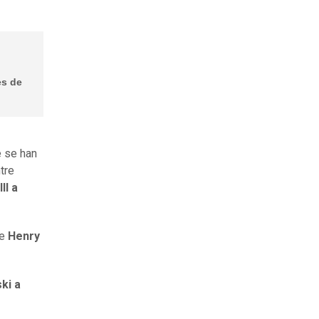
es de
e se han
tre
II a
de
Henry
ki a