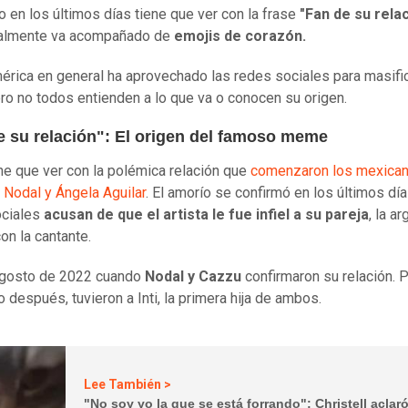
do en los últimos días tiene que ver con la frase
"Fan de su rela
ualmente va acompañado de
emojis de corazón.
érica en general ha aprovechado las redes sociales para masifi
ero no todos entienden a lo que va o conocen su origen.
e su relación": El origen del famoso meme
ne que ver con la polémica relación que
comenzaron los mexica
n Nodal y Ángela Aguilar
. El amorío se confirmó en los últimos día
ociales
acusan de que el artista le fue infiel a su pareja
, la a
con la cantante.
agosto de 2022 cuando
Nodal y Cazzu
confirmaron su relación.
o después, tuvieron a Inti, la primera hija de ambos.
Lee También >
"No soy yo la que se está forrando": Christell aclar