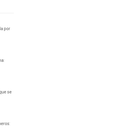
da por
na:
 que se
neros: