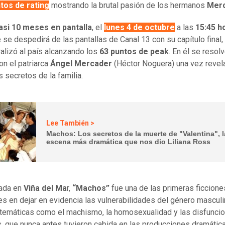
tos de rating
mostrando la brutal pasión de los hermanos
Mer
asi 10 meses en pantalla
, el
lunes 4 de octubre
a las
15:45 h
e se despedirá de las pantallas de Canal 13 con su capítulo final,
alizó al país alcanzando los
63 puntos de peak
. En él se resol
on el patriarca
Ángel Mercader
(Héctor Noguera) una vez reve
s secretos de la familia.
Lee También >
Machos: Los secretos de la muerte de "Valentina", l
escena más dramática que nos dio Liliana Ross
ada en
Viña del Ma
r,
“Machos”
fue una de las primeras ficcione
es en dejar en evidencia las vulnerabilidades del género masculi
temáticas como el machismo, la homosexualidad y las disfunci
, que nunca antes tuvieron cabida en las producciones dramátic