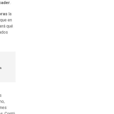
cader
.
oras
la
 que en
verá qué
lados
a
s
no,
ones
as. Contó