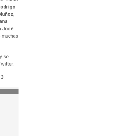
odrigo
Muñoz
,
iana
a José
re muchas
y se
itter.
13
.