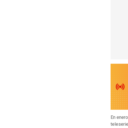
En ener
teleser