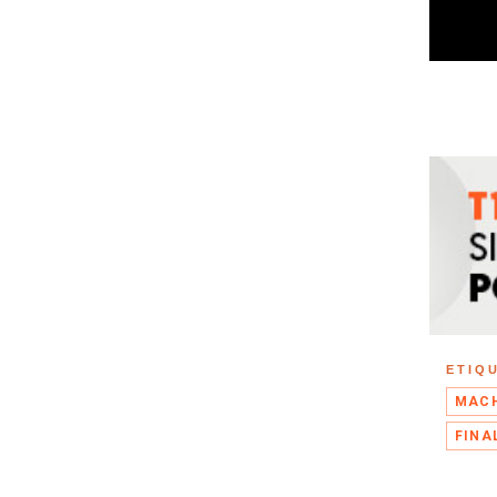
ETIQ
MAC
FINA