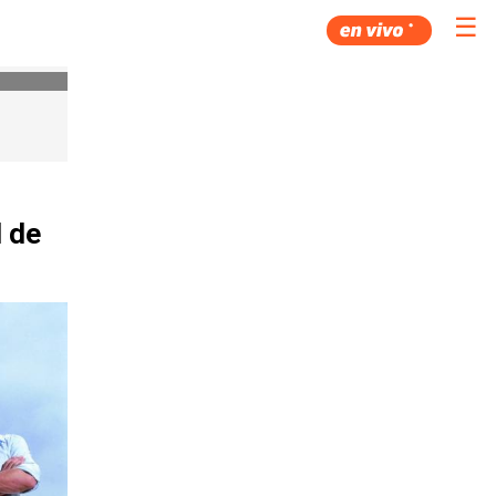
☰
l de