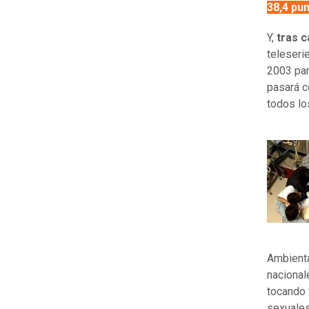
38,4 pun
Y,
tras c
teleseri
2003 par
pasará c
todos lo
Ambient
nacional
tocando 
sexuales