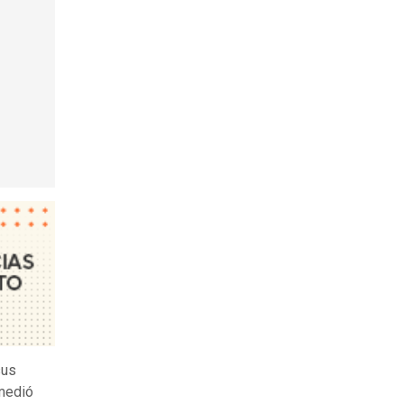
sus
omedió