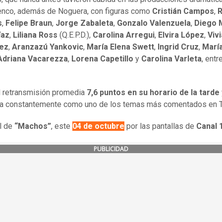
enco, además de Noguera, con figuras como
Cristián Campos
,
R
s
,
Felipe Braun
,
Jorge Zabaleta
,
Gonzalo
Valenzuela
,
Diego 
íaz
,
Liliana Ross
(Q.E.P.D.),
Carolina Arregui
,
Elvira López
,
Viv
ez
,
Aranzazú Yankovic
,
María Elena Swett
,
Ingrid Cruz
,
Marí
Adriana Vacarezza
,
Lorena Capetillo
y
Carolina Varleta
, ent
l retransmisión promedia
7,6 puntos en su horario de la tarde
a constantemente como uno de los temas más comentados en Tw
al de
“Machos”
, este
04 de octubre
por las pantallas de
Canal 
PUBLICIDAD