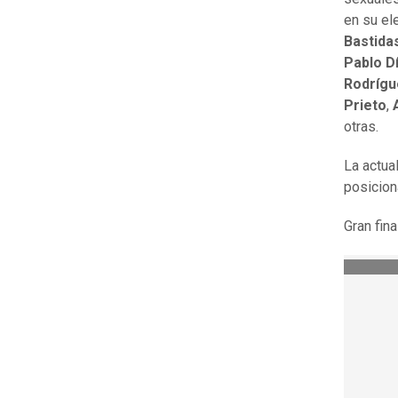
en su el
Bastida
Pablo D
Rodrígu
Prieto
,
otras.
La actua
posicion
Gran fin