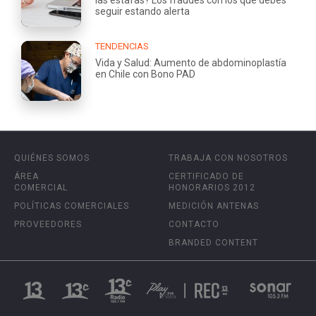
seguir estando alerta
TENDENCIAS
Vida y Salud: Aumento de abdominoplastía
en Chile con Bono PAD
QUIÉNES SOMOS
TRABAJA CON NOSOTROS
ÁREA
CERTIFICADO DE
COMERCIAL
HONORARIOS 2012
POLÍTICAS COMERCIALES
MEDICIÓN ANTENAS
PROVEEDORES
CONTACTO
BRANDED CONTENT