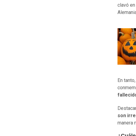
clavó en
Alemania
En tanto
conmemo
fallecid
Destaca
son irr
manera n
¿Cuále