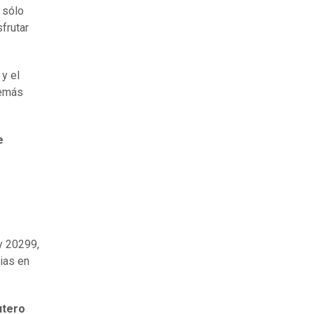
, sólo
frutar
y el
demás
e
ey 20299,
ias en
utero