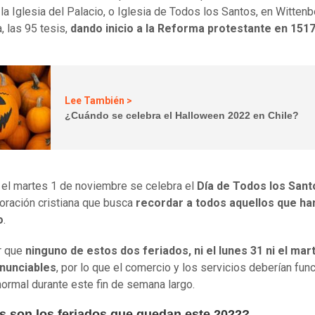
 la Iglesia del Palacio, o Iglesia de Todos los Santos, en Wittenb
, las 95 tesis,
dando inicio a la Reforma protestante en 151
Lee También >
¿Cuándo se celebra el Halloween 2022 en Chile?
, el martes 1 de noviembre se celebra el
Día de Todos los Sant
ración cristiana que busca
recordar a todos aquellos que ha
o
.
r que
ninguno de estos dos feriados, ni el lunes 31 ni el mar
enunciables
, por lo que el comercio y los servicios deberían fun
ormal durante este fin de semana largo.
s son los feriados que quedan este 2022?