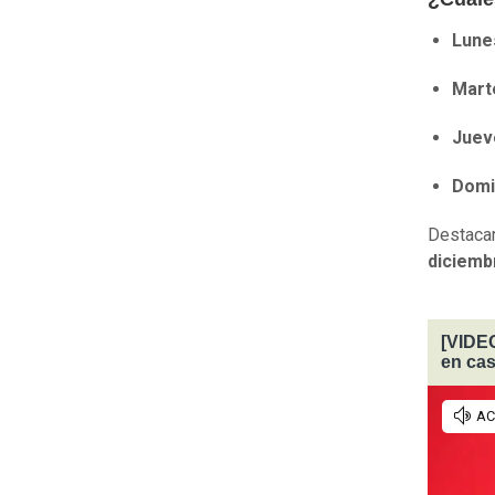
Lune
Mart
Juev
Domi
Destacar
diciemb
[VIDEO
en ca