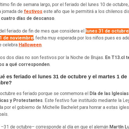
último fin de semana largo, por el feriado del lunes 10 de octubre
a jornada de
festivos
este año que le permitirá a los chilenos dis
a
cuatro días​ de descanso
.
 del feriado de fin de mes que considera el
lunes 31 de octubre
1 de noviembre
, fecha muy esperada por los niños pues es a
e celebra
Halloween
.
os dos días no son festivos por la Noche de Brujas.
En T13.cl t
s a qué corresponden
.
é es feriado el lunes 31 de octubre y el martes 1 de
mbre?
 octubre es feriado porque se conmemora el
Día de las Iglesias
icas y Protestantes
. Este festivo fue instituido mediante la L
a por el gobierno de Michelle Bachelet para honrar a estas igles
país.
 –31 de octubre– corresponde al día en que el alemán
Martín L