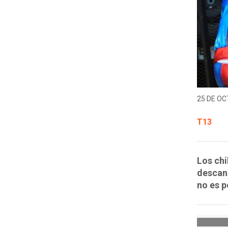
25 DE OC
T13
Los chi
descans
no es p