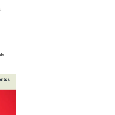
.
 de
entos