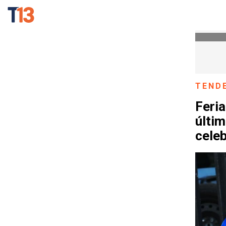
TEND
Feria
últim
cele