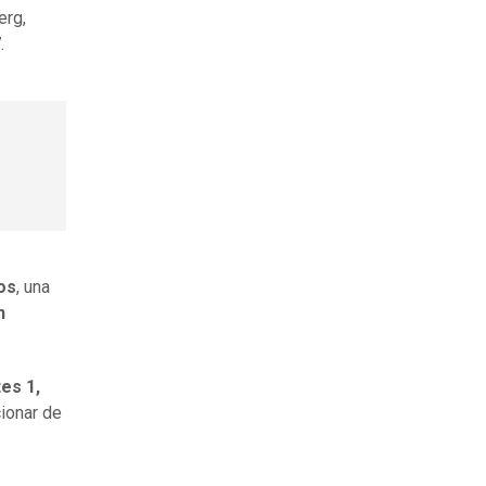
erg,
7
.
os
, una
n
tes 1,
cionar de