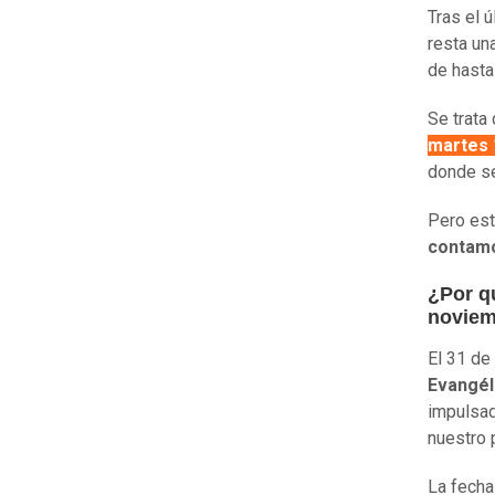
Tras el 
resta un
de hast
Se trata
martes 
donde s
Pero est
contamo
¿Por qu
novie
El 31 de
Evangél
impulsad
nuestro 
La fecha