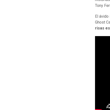
Tony Fer
El ávido
Ghost Ca
risas e