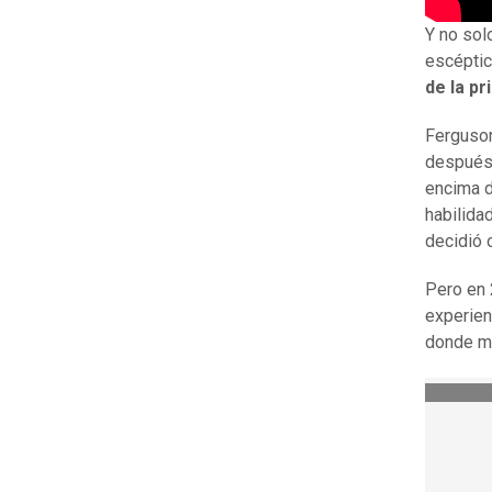
Y no sol
escépti
de la pr
Ferguson
después 
encima d
habilida
decidió 
Pero en 
experien
donde m