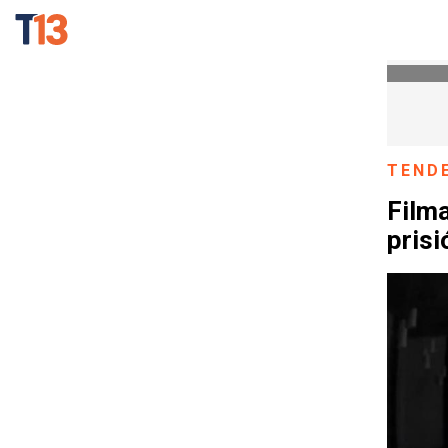
TEND
Filma
pris