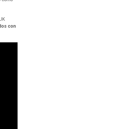
 UK
dos con