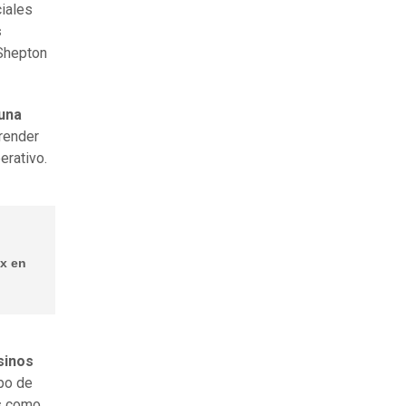
iales
s
 Shepton
 una
prender
erativo.
ix en
sinos
ipo de
es como