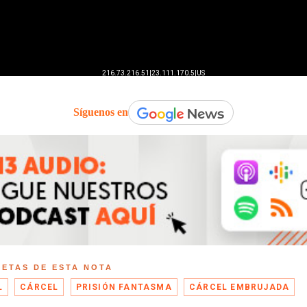
Síguenos en
UETAS DE ESTA NOTA
L
CÁRCEL
PRISIÓN FANTASMA
CÁRCEL EMBRUJADA