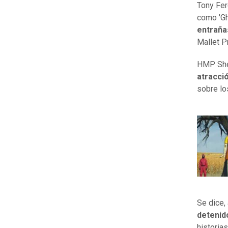
Tony Fer
como 'Gh
entraña
Mallet Pr
HMP Shep
atracció
sobre lo
Se dice,
detenido
historia