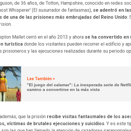
guson, de 36 años, de Totton, Hampshire, conocido en redes soc
ost Whisperer' (El susurrador de fantasmas),
se adentró en la
s de una de las prisiones más embrujadas del Reino Unido
:
ision.
ton Mallet cerró en el año 2013 y ahora
se ha convertido en
n turística
donde los visitantes pueden recorrer el edificio y a
s prisioneros y las ejecuciones realizadas durante su periodo op
Lee También >
"El juego del calamar": La inesperada serie de Netfl
camino a convertirse en la más vista
 además, que la prisión
recibe visitas fantasmales de los ase
s, víctimas de brutales ejecuciones y suicidios
. Y es este t
s son las que han llamado la atención de cazadores paranormal