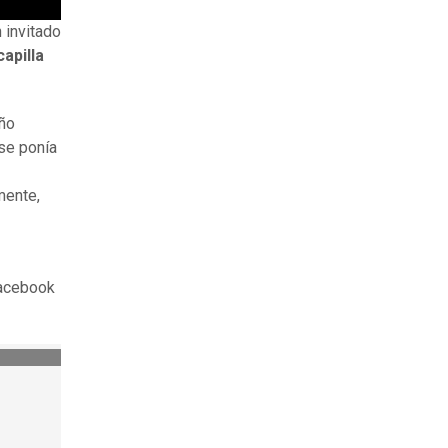
 invitado
apilla
iño
se ponía
mente,
Facebook