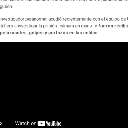
guson.
 investigador paranormal acudió recientemente con el equipo de
tchers a investigar la prisión -cámara en mano- y
fueron recibi
speluznantes, golpes y portazos en las celdas
.