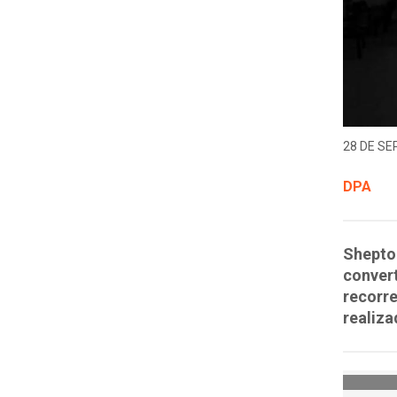
28 DE SE
DPA
Shepton
convert
recorre
realiza