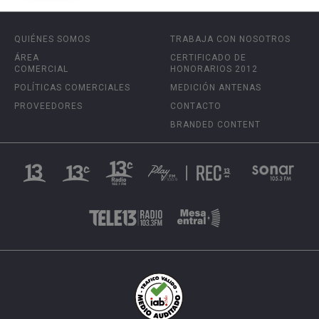
QUIÉNES SOMOS
TRABAJA CON NOSOTROS
ÁREA
CERTIFICADO DE
COMERCIAL
HONORARIOS 2012
POLÍTICAS COMERCIALES
MEDICIÓN ANTENAS
PROVEEDORES
CONTACTO
BRANDED CONTENT