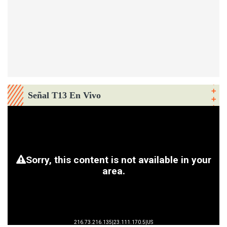
Señal T13 En Vivo