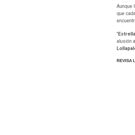
Aunque l
que cada
encuentr
"
Estrell
alusión 
Lollapa
REVISA 