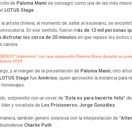
ación de
Paloma Mami
se consagró como una de las más masiv
 el
LOTUS Stage
.
 la artista chilena, al momento de saltar al escenario, se encontr
onvocatoria. En ese sentido, fueron m
ás de 12 mil personas q
a disfrutar los cerca de 20 minutos
en que repasó los éxitos 
e carrera.
IÉN:El "chilenismo" con que sorprendió Paloma Mami durante su pres
palooza 2019
rgo, y al margen de la presentación de
Paloma Mami
, otro arti
LOTUS Stage
fue
Américo
, quien aprovechó la instancia para re
s homenajes.
ado, sorprendió con un cover de "
Esta es para hacerte feliz
" de
 líder y vocalista de
Los Prisioneros
,
Jorge González
.
 manera, también generó sorpresa con la interpretación de "
Atte
adounidense
Charlie Puth
.