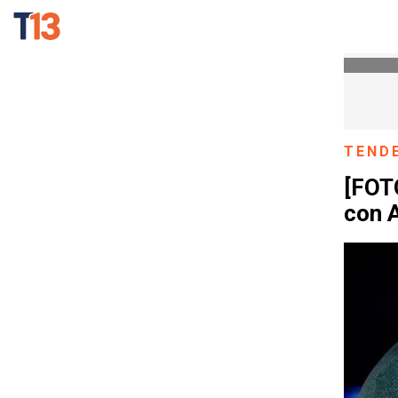
TEND
[FOT
con 