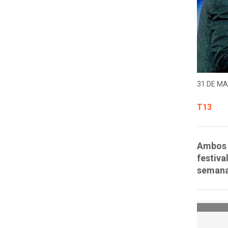
31 DE MA
T13
Ambos a
festiva
semana