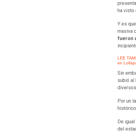
present
ha visto
Y es que
masiva c
fueron 
incipient
LEE TAMB
en Lolla
Sin emba
subió al
diverso
Por un l
histórico
De igual
del est