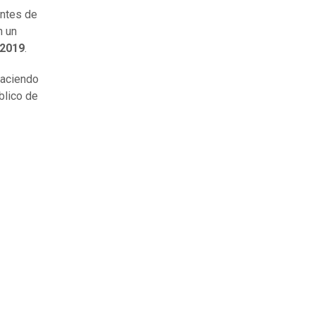
antes de
n un
 2019
.
 haciendo
blico de