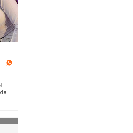
l
 de