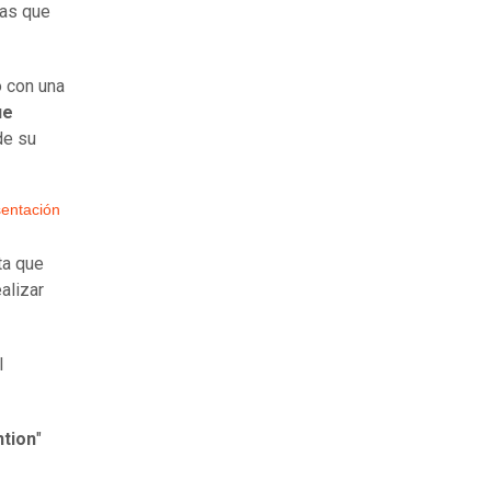
as que
ó con una
ue
de su
entación
sta que
alizar
l
ntion
"