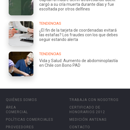
cargó a su cría muerta durante días y fue
escoltada por otros delfines
TENDENCIAS
¿El fin de la tarjeta de coordenadas evitará
las estafas? Los fraudes con los que debes
seguir estando alerta
TENDENCIAS
Vida y Salud: Aumento de abdominoplastía
en Chile con Bono PAD
QUIÉNES SOMOS
TRABAJA CON NOSOTROS
ÁREA
CERTIFICADO DE
COMERCIAL
HONORARIOS 2012
POLÍTICAS COMERCIALES
MEDICIÓN ANTENAS
PROVEEDORES
CONTACTO