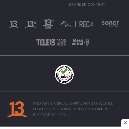
BRANDED CONTENT
INÉS MATTE URREJOLA #0848, SANTIAGO, CHILE
FONO (562) 2 251 4000 © TODOS LOS DERECHOS
RESERVADOS. 13.CL