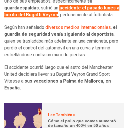
Uno de sus empleados, específicamente
su
guardaespaldas
, sufrió un
accidente el pasado lunes a
bordo del Bugatti Veyron
, perteneciente al futbolista.
Según han señalado
diversos medios internacionales
,
el
guardia de seguridad venía siguiendo al deportista
,
quien se trasladaba más adelante en una camioneta, pero
perdió el control del automóvil en una curva y terminó
estrellándose contra un muro de piedras.
El accidente ocurrió luego que el astro del Manchester
United decidiera llevar su Bugatti Veyron Grand Sport
Vitesse a
sus vacaciones a Palma de Mallorca, en
España.
Lee También >
Cómo el pollo que comes aumentó
de tamaño un 400% en 50 años