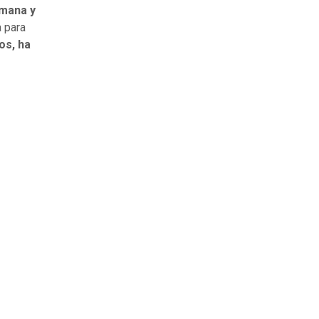
emana y
a para
os, ha