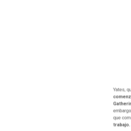
Yates, q
comenzó
Gatheri
embargo,
que come
trabajo