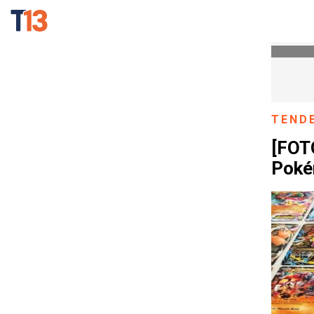
TEND
[FOTO
Poké