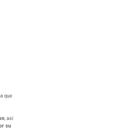
ma que
e
on
, así
or su