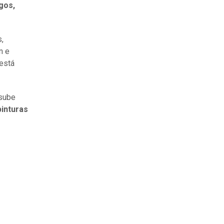
gos,
,
n e
 está
 sube
pinturas