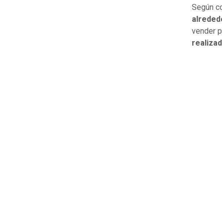
Según c
alreded
vender p
realizad