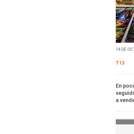
14 DE OC
T13
En poco
seguido
a vende