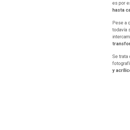
es por e
hasta ca
Pese a q
todavía
intercam
transfo
Se trata
fotograf
y acríli