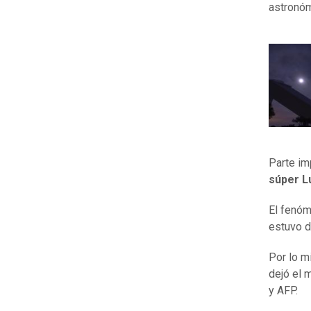
astronó
Parte im
súper
L
El fenóm
estuvo d
Por lo m
dejó el 
y AFP.