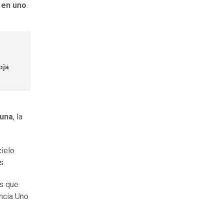
 en uno
.
oja
Luna
, la
cielo
s.
os que
ncia Uno