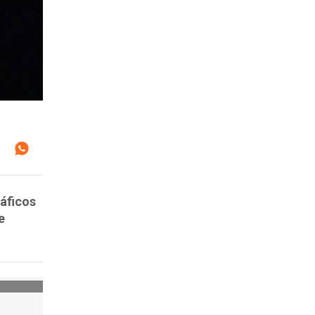
ráficos
e