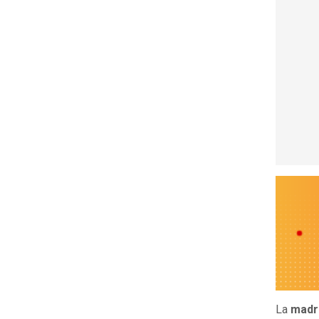
La
madr