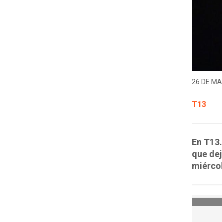
26 DE MA
T13
En T13.
que de
miérco