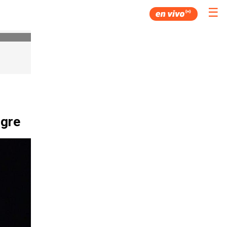
☰
ngre