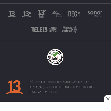
INÉS MATTE URREJOLA #0848, SANTIAGO, CHILE
FONO (562) 2 251 4000 © TODOS LOS DERECHOS
RESERVADOS. 13.CL