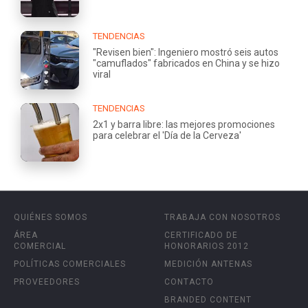
TENDENCIAS
"Revisen bien": Ingeniero mostró seis autos
"camuflados" fabricados en China y se hizo
viral
TENDENCIAS
2x1 y barra libre: las mejores promociones
para celebrar el 'Día de la Cerveza'
QUIÉNES SOMOS
TRABAJA CON NOSOTROS
ÁREA
CERTIFICADO DE
COMERCIAL
HONORARIOS 2012
POLÍTICAS COMERCIALES
MEDICIÓN ANTENAS
PROVEEDORES
CONTACTO
BRANDED CONTENT