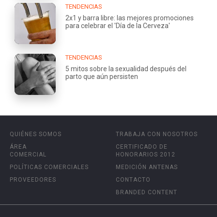
TENDENCIAS
2x1 y barra libre: las mejores promociones
para celebrar el 'Día de la Cerveza'
TENDENCIAS
5 mitos sobre la sexualidad después del
parto que aún persisten
QUIÉNES SOMOS
TRABAJA CON NOSOTROS
ÁREA
CERTIFICADO DE
COMERCIAL
HONORARIOS 2012
POLÍTICAS COMERCIALES
MEDICIÓN ANTENAS
PROVEEDORES
CONTACTO
BRANDED CONTENT