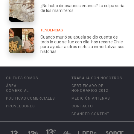
¿No hubo dinosaurios enanos? La culpa sería
de los mamíferos
TENDENCIAS
Cuando murió su abuela se dio cuenta de
todo lo que se fue con ella: hoy recorre Chile
para ayudar a otros nietos a inmortalizar sus
historias
QUIÉNES SOMOS
TRABAJA CON NOSOTROS
ÁREA
CERTIFICADO DE
COMERCIAL
HONORARIOS 2012
POLÍTICAS COMERCIALES
MEDICIÓN ANTENAS
PROVEEDORES
CONTACTO
BRANDED CONTENT