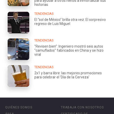
para ayudar a otros nietos a inmortalizar sus
historias
TENDENCIAS
El "sol de México" brilla otra vez: El sorpresivo
regreso de Luis Miguel
TENDENCIAS
"Revisen bien": Ingeniero mostró seis autos
"camuflados" fabricados en China y se hizo
viral
TENDENCIAS
2x1 y barra libre: las mejores promociones
para celebrar el 'Día de la Cerveza'
QUIÉNES SOMOS
TRABAJA CON NOSOTROS
ÁREA
CERTIFICADO DE