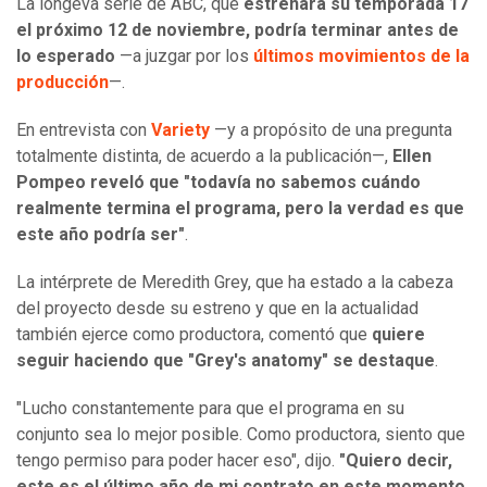
La longeva serie de ABC, que
estrenará su temporada 17
el próximo 12 de noviembre, podría terminar antes de
lo esperado
—a juzgar por los
últimos movimientos de la
producción
—.
En entrevista con
Variety
—
y a propósito de una pregunta
totalmente distinta, de acuerdo a la publicación
—,
Ellen
Pompeo reveló que "todavía no sabemos cuándo
realmente termina el programa, pero la verdad es que
este año podría ser"
.
La intérprete de Meredith Grey, que ha estado a la cabeza
del proyecto desde su estreno y que en la actualidad
también ejerce como productora, comentó que
quiere
seguir haciendo que "Grey's anatomy" se destaque
.
"Lucho constantemente para que el programa en su
conjunto sea lo mejor posible. Como productora, siento que
tengo permiso para poder hacer eso", dijo.
"Quiero decir,
este es el último año de mi contrato en este momento.