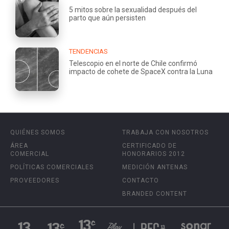
5 mitos sobre la sexualidad después del
parto que aún persisten
TENDENCIAS
Telescopio en el norte de Chile confirmó
impacto de cohete de SpaceX contra la Luna
QUIÉNES SOMOS
TRABAJA CON NOSOTROS
ÁREA
CERTIFICADO DE
COMERCIAL
HONORARIOS 2012
POLÍTICAS COMERCIALES
MEDICIÓN ANTENAS
PROVEEDORES
CONTACTO
BRANDED CONTENT