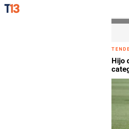
TEND
Hijo 
cate