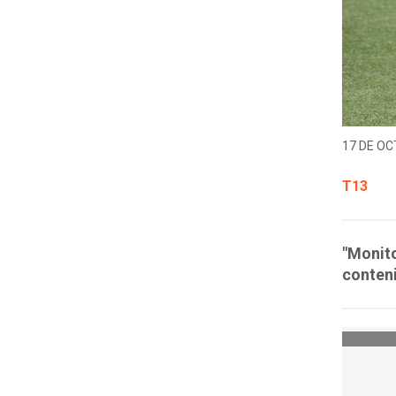
17 DE OC
T13
"Monito
conteni