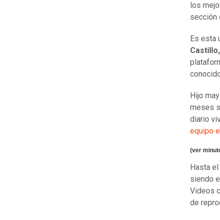
los mejo
sección 
Es esta 
Castillo
platafor
conocid
Hijo may
meses su
diario v
equipo e
(ver minut
Hasta el
siendo en
Videos c
de repro