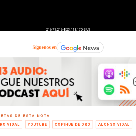
Síguenos en
UETAS DE ESTA NOTA
RO VIDAL
YOUTUBE
COPIHUE DE ORO
ALONSO VIDAL