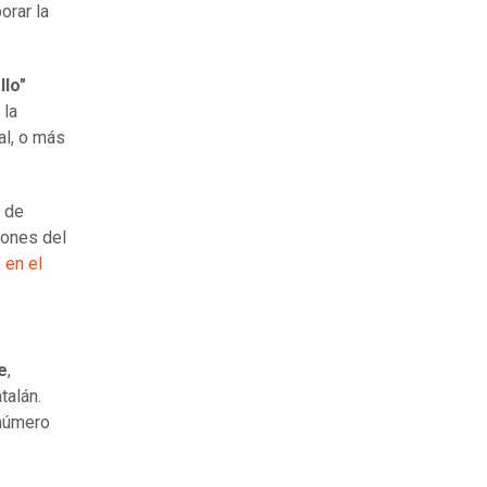
orar la
llo"
 la
al, o más
r de
iones del
 en el
e
,
talán.
 número