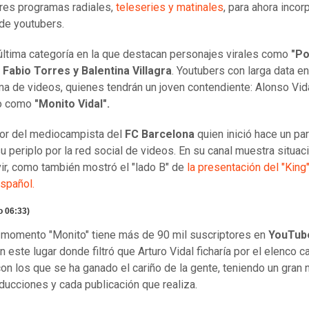
res programas radiales,
teleseries y matinales
, para ahora incorp
de youtubers.
última categoría en la que destacan personajes virales como
"Po
, Fabio Torres y Balentina Villagra
. Youtubers con larga data en
ma de videos, quienes tendrán un joven contendiente: Alonso Vid
o como
"Monito Vidal".
or del mediocampista del
FC Barcelona
quien inició hace un pa
 periplo por la red social de videos. En su canal muestra situac
ivir, como también mostró el "lado B" de
la presentación del "King"
spañol.
o 06:33)
 momento "Monito" tiene más de 90 mil suscriptores en
YouTub
 este lugar donde filtró que Arturo Vidal ficharía por el elenco ca
on los que se ha ganado el cariño de la gente, teniendo un gran
ducciones y cada publicación que realiza.