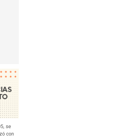
05, se
nzó con