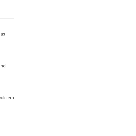
las
onel
culo era