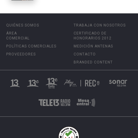
QUIÉNES SOMOS
TRABAJA CON NOSOTROS
ÁREA
CERTIFICADO DE
COMERCIAL
HONORARIOS 2012
POLÍTICAS COMERCIALES
MEDICIÓN ANTENAS
PROVEEDORES
CONTACTO
BRANDED CONTENT