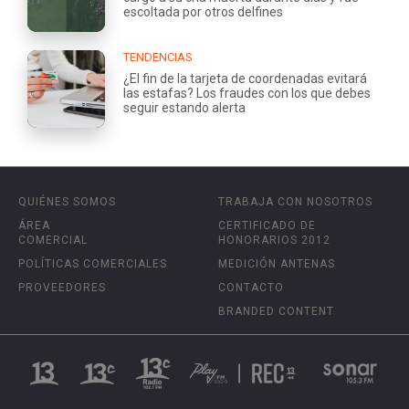
escoltada por otros delfines
TENDENCIAS
¿El fin de la tarjeta de coordenadas evitará
las estafas? Los fraudes con los que debes
seguir estando alerta
QUIÉNES SOMOS
TRABAJA CON NOSOTROS
ÁREA
CERTIFICADO DE
COMERCIAL
HONORARIOS 2012
POLÍTICAS COMERCIALES
MEDICIÓN ANTENAS
PROVEEDORES
CONTACTO
BRANDED CONTENT