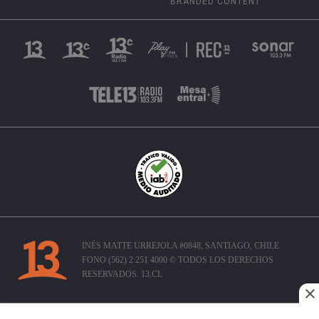
BRANDED CONTENT
INÉS MATTE URREJOLA #0848, SANTIAGO, CHILE
FONO (562) 2 251 4000 © TODOS LOS DERECHOS
RESERVADOS. 13.CL