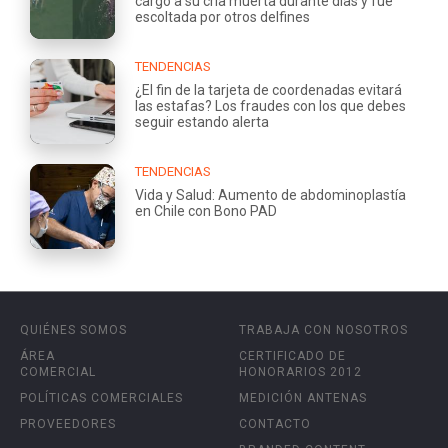
cargó a su cría muerta durante días y fue
escoltada por otros delfines
TENDENCIAS
¿El fin de la tarjeta de coordenadas evitará
las estafas? Los fraudes con los que debes
seguir estando alerta
TENDENCIAS
Vida y Salud: Aumento de abdominoplastía
en Chile con Bono PAD
QUIÉNES SOMOS
TRABAJA CON NOSOTROS
ÁREA
CERTIFICADO DE
COMERCIAL
HONORARIOS 2012
POLÍTICAS COMERCIALES
MEDICIÓN ANTENAS
PROVEEDORES
CONTACTO