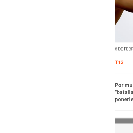
6 DE FEB
T13
Por mu
"batall
ponerle