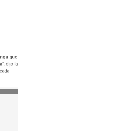
enga que
ra
", dijo la
 cada