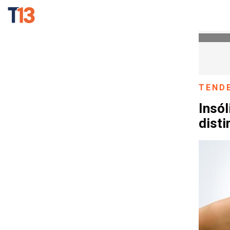
TEND
Insól
disti