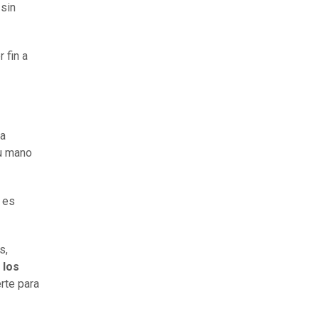
a
sin
r fin a
na
u mano
 es
s,
 los
rte para