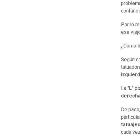
problema
confundi
Por lo m
ese viej
¿Cómo l
Según c
tatuadora
izquier
La "
L
" po
derech
De paso,
particul
tatuaje
cada vez