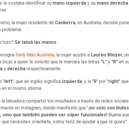
: le costaba identificar su
mano izquierda
y su
mano derech
rse.
ismo, la mujer residente de
Canberra
, en Australia, decidió pone
o problema.
o hizo?
Se tatuó las manos
.
onsigna
Daily Mail Australia
, la mujer acudió a
Lauren
Winzer
, u
 local, a quien le solicitó que le marcara las letras
"L"
y
"R"
en s
da
y
derecha
respectivamente.
r "
left
", que en inglés significa
izquierda
, y la "
R
" por "
right
" que
a
en el mismo idioma.
 la tatuadora compartió los resultados a través de redes sociale
armente en Instagram, donde manifestó que "¡
no solo son lindos
s, sino que también pueden ser súper funcionales!
Buena sue
 que necesites orientarte, estoy feliz de ayudar a que te guíes".