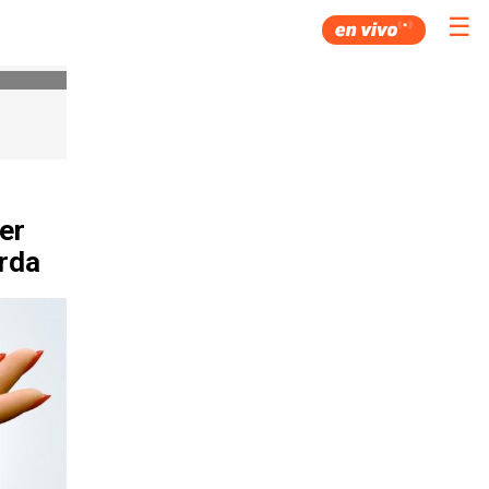
☰
er
erda