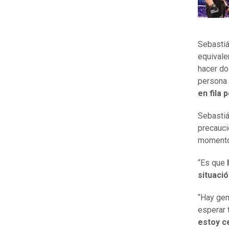
Sebastiá
equivale
hacer do
persona l
en fila 
Sebastiá
precauci
moment
“Es que
situaci
“Hay gen
esperar 
estoy c