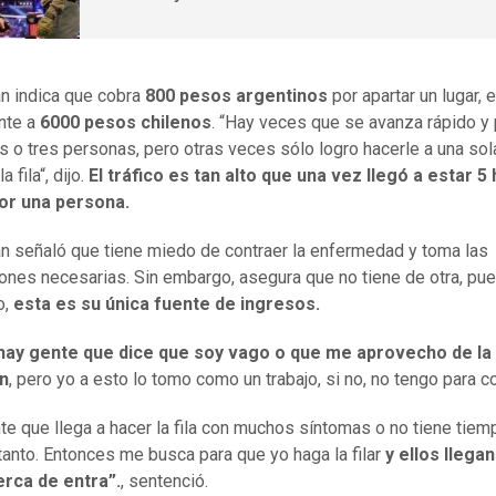
n indica que cobra
800 pesos argentinos
por apartar un lugar, e
nte a
6000 pesos chilenos
. “Hay veces que se avanza rápido y
s o tres personas, pero otras veces sólo logro hacerle a una sol
a fila“, dijo.
El tráfico es tan alto que una vez llegó a estar 5
por una persona.
n señaló que tiene miedo de contraer la enfermedad y toma las
ones necesarias. Sin embargo, asegura que no tiene de otra, pue
o,
esta es su única fuente de ingresos.
hay gente que dice que soy vago o que me aprovecho de la
ón
, pero yo a esto lo tomo como un trabajo, si no, no tengo para c
te que llega a hacer la fila con muchos síntomas o no tiene tiem
tanto. Entonces me busca para que yo haga la filar
y ellos llega
erca de entra”.
, sentenció.