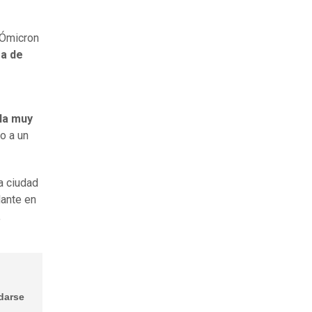
 Ómicron
ma de
ila muy
jo a un
a ciudad
lante en
.
darse