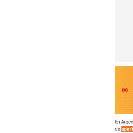
En Argen
de
apar