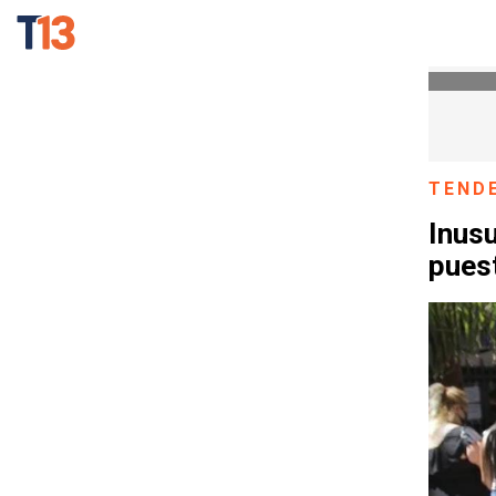
TEND
Inusu
puest