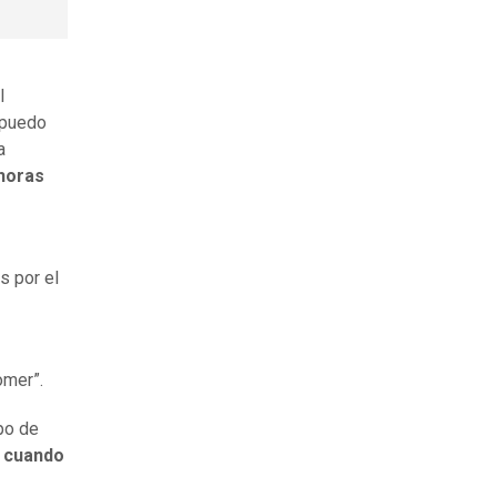
l
 puedo
a
 horas
s por el
omer”.
po de
n cuando