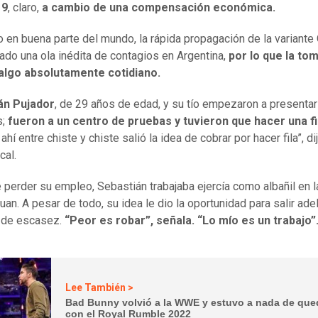
19
, claro,
a cambio de una compensación económica.
 en buena parte del mundo, la rápida propagación de la variante
ado una ola inédita de contagios en Argentina,
por lo que la to
 algo absolutamente cotidiano.
án Pujador
, de 29 años de edad, y su tío empezaron a presentar
s;
fueron a un centro de pruebas y tuvieron que hacer una f
y ahí entre chiste y chiste salió la idea de cobrar por hacer fila”, di
cal.
 perder su empleo, Sebastián trabajaba ejercía como albañil en l
uan. A pesar de todo, su idea le dio la oportunidad para salir ade
 de escasez.
“Peor es robar”, señala. “Lo mío es un trabajo”
Lee También >
Bad Bunny volvió a la WWE y estuvo a nada de que
con el Royal Rumble 2022