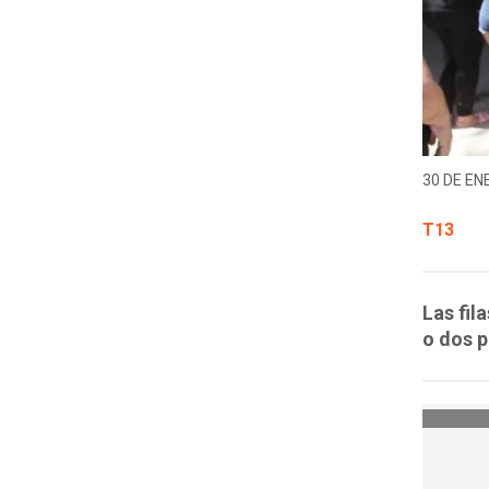
30 DE EN
T13
Las fil
o dos 