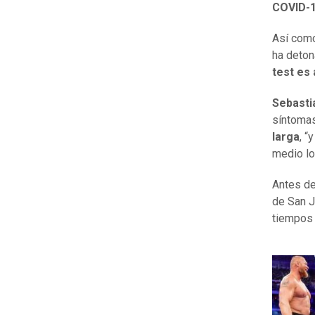
COVID-
Así como
ha deton
test es
Sebasti
síntoma
larga
, “
medio lo
Antes de
de San J
tiempos