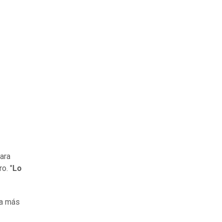
ara
o. "
Lo
la más