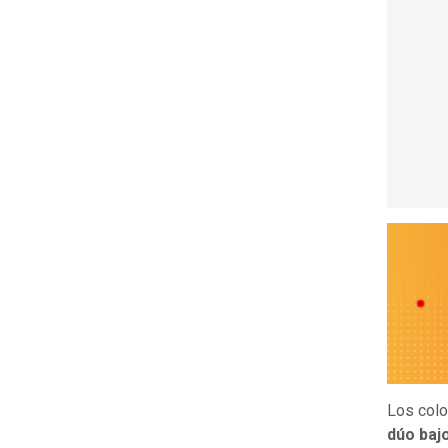
Los col
dúo baj