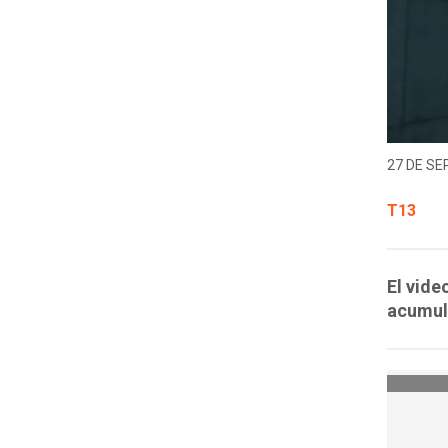
27 DE SE
T13
El vide
acumula