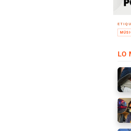
ETIQ
MÚSI
LO 