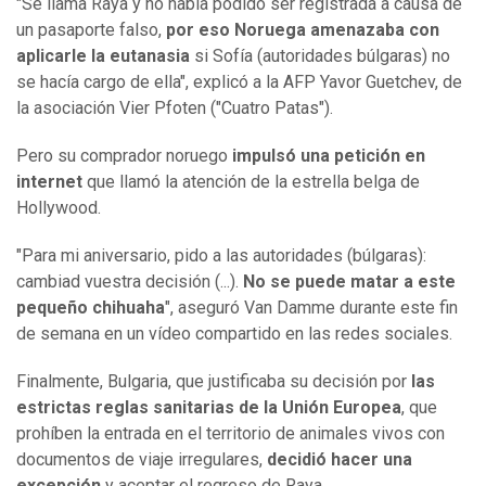
"Se llama Raya y no había podido ser registrada a causa de
un pasaporte falso,
por eso Noruega amenazaba con
aplicarle la eutanasia
si Sofía (autoridades búlgaras) no
se hacía cargo de ella", explicó a la AFP Yavor Guetchev, de
la asociación Vier Pfoten ("Cuatro Patas").
Pero su comprador noruego
impulsó una petición en
internet
que llamó la atención de la estrella belga de
Hollywood.
"Para mi aniversario, pido a las autoridades (búlgaras):
cambiad vuestra decisión (...).
No se puede matar a este
pequeño chihuaha
", aseguró Van Damme durante este fin
de semana en un vídeo compartido en las redes sociales.
Finalmente, Bulgaria, que justificaba su decisión por
las
estrictas reglas sanitarias de la Unión Europea
, que
prohíben la entrada en el territorio de animales vivos con
documentos de viaje irregulares,
decidió hacer una
excepción
y aceptar el regreso de Raya.