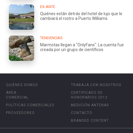
EX-ANTE
Quiénes están detrás del hotel de lujo que le
cambiará el rostro a Puerto Williams
TENDENCIAS
Marmotas llegan a "OnlyFans": La cuenta fue
creada por un grupo de científicos
QUIÉNES SOMOS
TRABAJA CON NOSOTROS
ÁREA
CERTIFICADO DE
COMERCIAL
HONORARIOS 2012
POLÍTICAS COMERCIALES
MEDICIÓN ANTENAS
PROVEEDORES
CONTACTO
BRANDED CONTENT