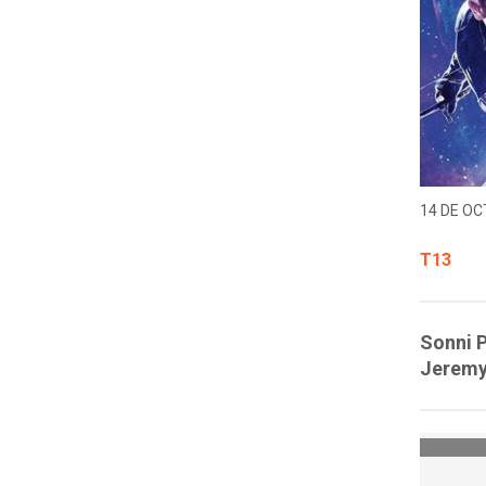
14 DE OC
T13
Sonni P
Jeremy 