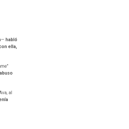
na—
habló
on ella,
ame"
 abuso
va, al
enía