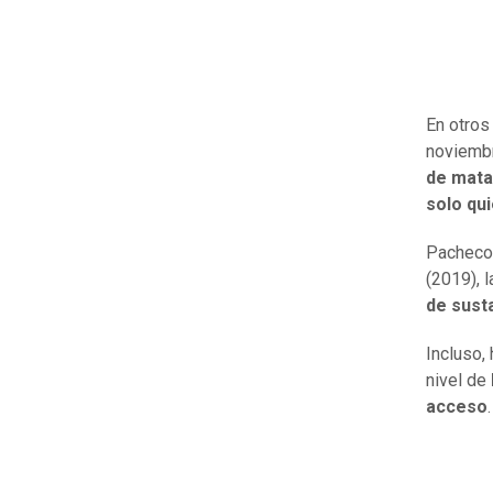
En otros
noviemb
de matar
solo qu
Pacheco
(2019), l
de sust
Incluso,
nivel de
acceso
.