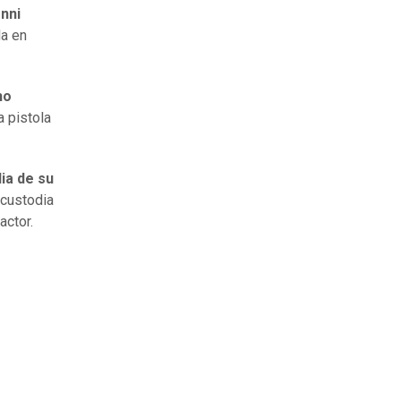
nni
la en
ho
a pistola
ia de su
 custodia
actor.