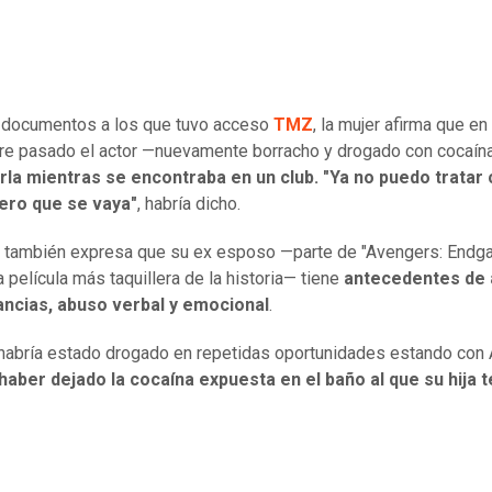
 documentos a los que tuvo acceso
TMZ
, la mujer afirma que en
re pasado el actor —nuevamente borracho y drogado con cocaí
la mientras se encontraba en un club. "Ya no puedo tratar c
iero que se vaya"
, habría dicho.
 también expresa que su ex esposo —parte de "Avengers: Endg
a película más taquillera de la historia— tiene
antecedentes de
ancias, abuso verbal y emocional
.
 habría estado drogado en repetidas oportunidades estando con A
haber dejado la cocaína expuesta en el baño al que su hija t