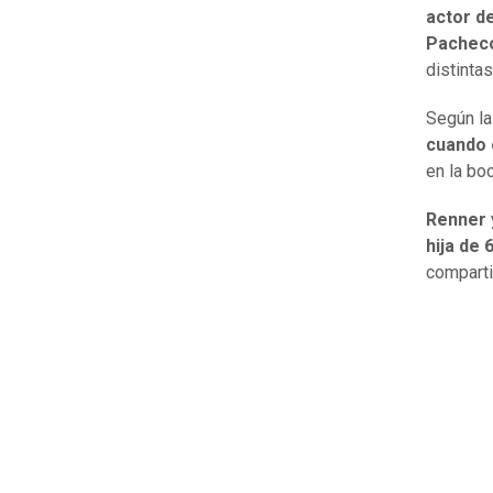
actor d
Pacheco
distinta
Según la
cuando 
en la bo
Renner 
hija de 
comparti