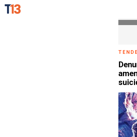
TEND
Denun
amen
suic