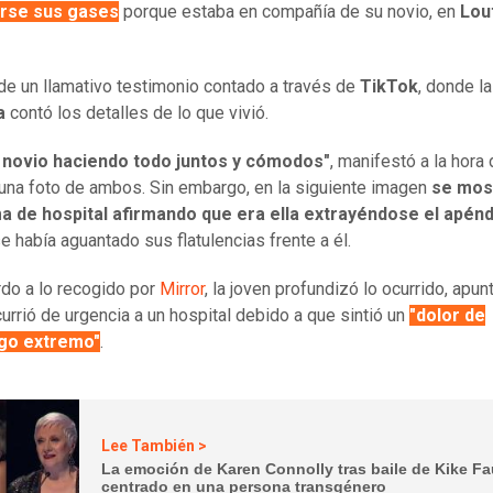
rse sus gases
porque estaba en compañía de su novio, en
Lou
 de un llamativo testimonio contado a través de
TikTok
, donde l
ca
contó los detalles de lo que vivió.
i novio haciendo todo juntos y cómodos"
, manifestó a la hora
 una foto de ambos. Sin embargo, en la siguiente imagen
se mos
a de hospital afirmando que era ella extrayéndose el apén
e había aguantado sus flatulencias frente a él.
do a lo recogido por
Mirror
, la joven profundizó lo ocurrido, apu
urrió de urgencia a un hospital debido a que sintió un
"dolor de
go extremo"
.
Lee También >
La emoción de Karen Connolly tras baile de Kike F
centrado en una persona transgénero