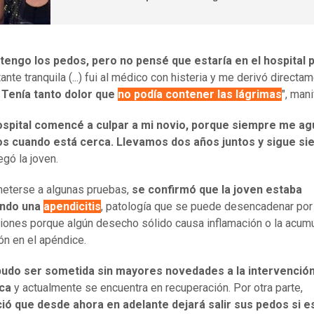
engo los pedos, pero no pensé que estaría en el hospital p
nte tranquila (...) fui al médico con histeria y me derivó directam
.
Tenía tanto dolor que
no podía contener las lágrimas
", man
hospital comencé a culpar a mi novio, porque siempre me a
os cuando está cerca. Llevamos dos años juntos y sigue si
egó la joven.
eterse a algunas pruebas,
se confirmó que la joven estaba
endo una
apendicitis
, patología que se puede desencadenar por
iones porque algún desecho sólido causa inflamación o la acum
ón en el apéndice.
pudo ser sometida sin mayores novedades a la intervenció
ica
y actualmente se encuentra en recuperación. Por otra parte,
ió que desde ahora en adelante dejará salir sus pedos si e