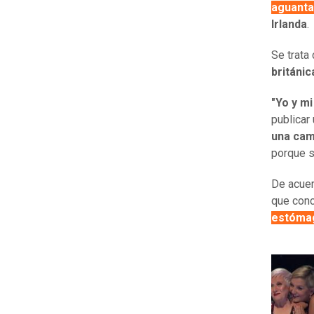
aguanta
Irlanda
.
Se trata
británi
"Yo y m
publicar
una cam
porque s
De acuer
que conc
estóma