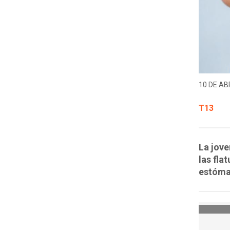
10 DE ABR
T13
La jove
las fla
estóma