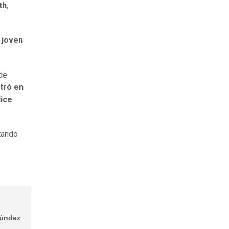
th
,
a
joven
 de
tró en
dice
ntando
aúndez