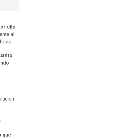
or ello
.
ente al
ifestó.
guanto
endo
ulación
n
s que