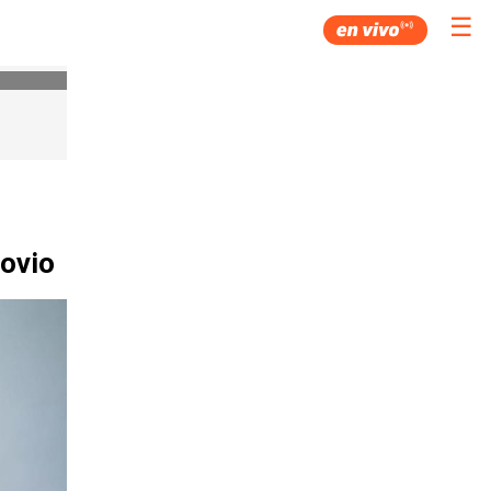
☰
novio