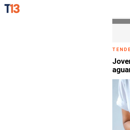
TEND
Joven
agua