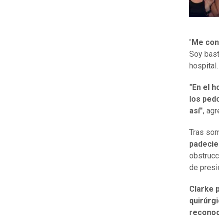
"
Me cont
Soy basta
hospital
"En el 
los ped
así"
, agr
Tras som
padeci
obstrucc
de presi
Clarke 
quirúrg
reconoc