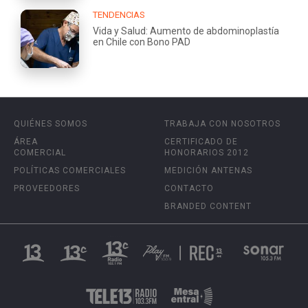
TENDENCIAS
Vida y Salud: Aumento de abdominoplastía
en Chile con Bono PAD
QUIÉNES SOMOS
TRABAJA CON NOSOTROS
ÁREA
CERTIFICADO DE
COMERCIAL
HONORARIOS 2012
POLÍTICAS COMERCIALES
MEDICIÓN ANTENAS
PROVEEDORES
CONTACTO
BRANDED CONTENT