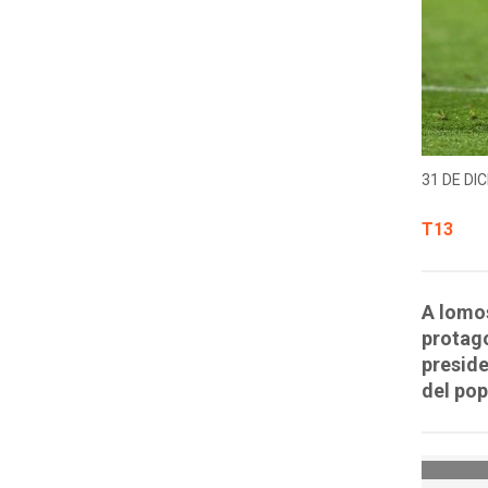
31 DE DIC
T13
A lomos
protago
preside
del pop