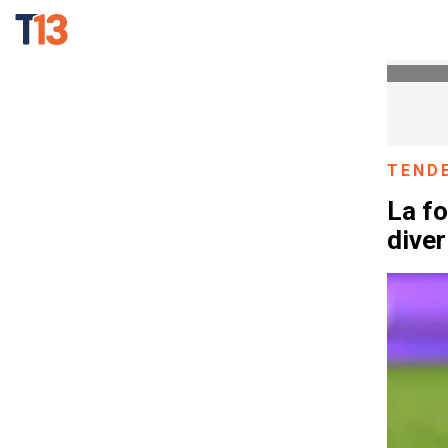
TEND
La fo
dive