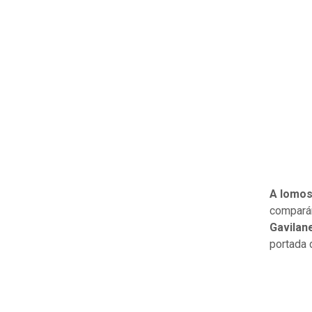
A lomos 
comparán
Gavilan
portada 