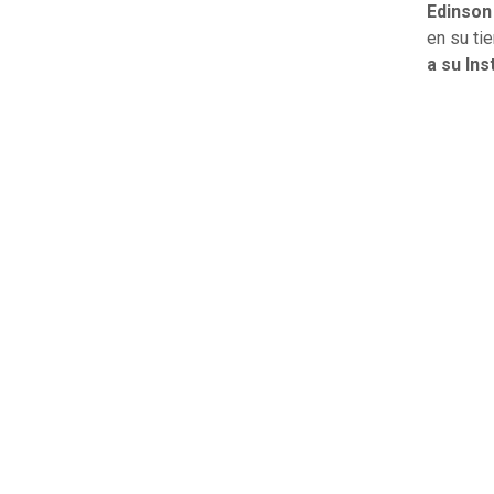
Edinson
en su ti
a su In