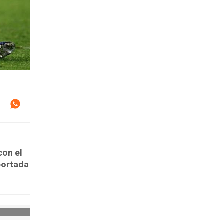
con el
 portada