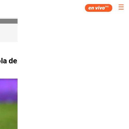
☰
la de