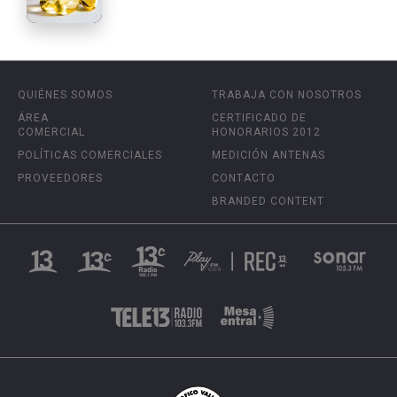
QUIÉNES SOMOS
TRABAJA CON NOSOTROS
ÁREA
CERTIFICADO DE
COMERCIAL
HONORARIOS 2012
POLÍTICAS COMERCIALES
MEDICIÓN ANTENAS
PROVEEDORES
CONTACTO
BRANDED CONTENT