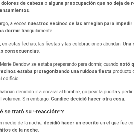
s
dolores de cabeza
o
alguna preocupación que no deja de 
pensamientos
.
argo, a veces
nuestros vecinos se las arreglan para impedir
os dormir
tranquilamente.
, en estas fechas, las fiestas y las celebraciones abundan.
Una 
las consecuencias
.
Marie Bendow se estaba preparando para dormir, cuando
notó 
vecinos estaba protagonizando una ruidosa fiesta
producto 
l edificio.
abrían decidido ir a encarar al hombre, golpear la puerta y pedir
el volumen. Sin embargo,
Candice decidió hacer otra cosa
.
é se trató su “reacción”?
n medio de la noche,
decidió hacer un escrito
en el que fue c
hitos de la noche
.