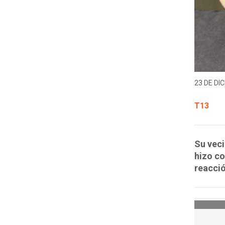
23 DE DIC
T13
Su veci
hizo co
reacció