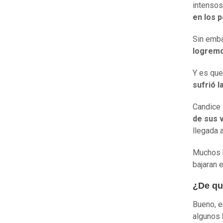
intenso
en los 
Sin emb
logrem
Y es que
sufrió 
Candice 
de sus 
llegada a
Muchos h
bajaran 
¿De qu
Bueno, e
algunos