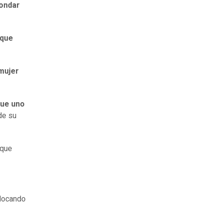
rondar
 que
mujer
que uno
de su
 que
olocando