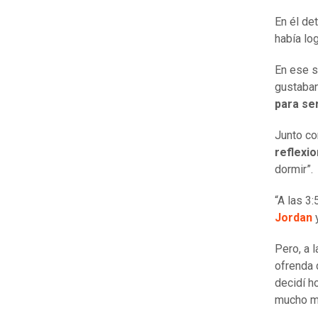
En él de
había lo
En ese s
gustaban
para se
Junto co
reflexi
dormir”.
“A las 3
Jordan
Pero, a l
ofrenda 
decidí h
mucho má