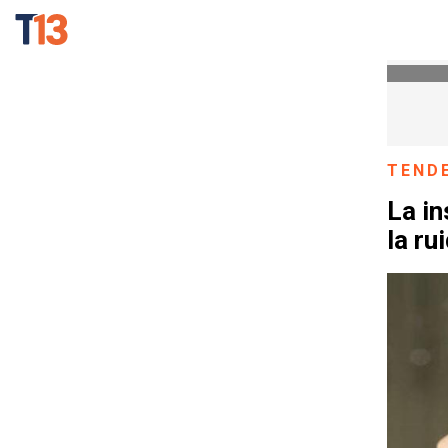
TEND
La i
la ru