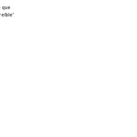
ó que
reíble
".