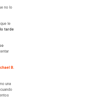
ue no lo
 que le
do tarde
so
tentar
chael B.
omo una
, cuando
ientos