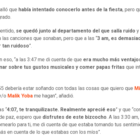
talló que
había intentado conocerlo antes de la fiesta
, pero q
grado.
entido,
se quedó junto al departamento del que salía ruido
y
 las canciones que sonaban, pero que a las “
3 am, es demasia
r tan ruidoso
”.
n eso, “a las 3:47 me di cuenta de que
era mucho más ventajo
onar sobre tus gustos musicales y comer papas fritas
que in
:55 debería estar soñando con todas las cosas que quiero que
Mi
y/o
Malik Yoba
me hagan”, añadió.
as “
4:07, te tranquilizaste. Realmente aprecié eso
” y que “c
de paz, espero que
disfrutes de este bizcocho
. A las 3:30 am
ornearlo para ti, me di cuenta de que estaba tomando tus sentim
s en cuenta de lo que estabas con los míos”.