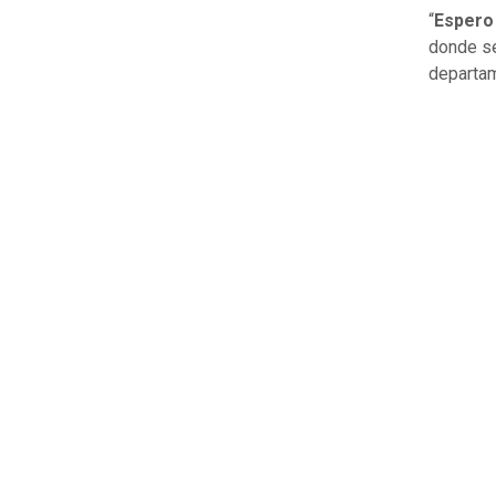
“
Espero
donde se
departa