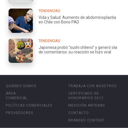
TENDENCIAS
Vida y Salud: Aumento de abdominoplastía
en Chile con Bono PAD
TENDENCIAS
Japonesa probó “sushi chileno” y generó ola
de comentarios: su reacción se hizo viral
QUIÉNES SOMOS
TRABAJA CON NOSOTROS
ÁREA
CERTIFICADO DE
COMERCIAL
HONORARIOS 2012
POLÍTICAS COMERCIALES
MEDICIÓN ANTENAS
PROVEEDORES
CONTACTO
BRANDED CONTENT