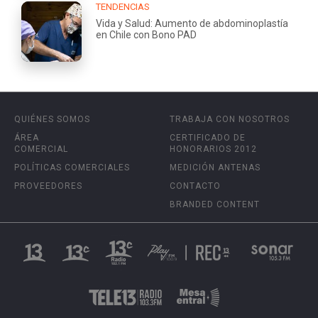
TENDENCIAS
Vida y Salud: Aumento de abdominoplastía
en Chile con Bono PAD
QUIÉNES SOMOS
TRABAJA CON NOSOTROS
ÁREA
CERTIFICADO DE
COMERCIAL
HONORARIOS 2012
POLÍTICAS COMERCIALES
MEDICIÓN ANTENAS
PROVEEDORES
CONTACTO
BRANDED CONTENT