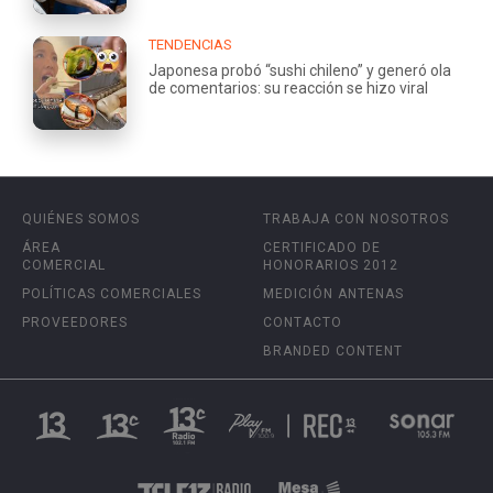
TENDENCIAS
Japonesa probó “sushi chileno” y generó ola
de comentarios: su reacción se hizo viral
QUIÉNES SOMOS
TRABAJA CON NOSOTROS
ÁREA
CERTIFICADO DE
COMERCIAL
HONORARIOS 2012
POLÍTICAS COMERCIALES
MEDICIÓN ANTENAS
PROVEEDORES
CONTACTO
BRANDED CONTENT