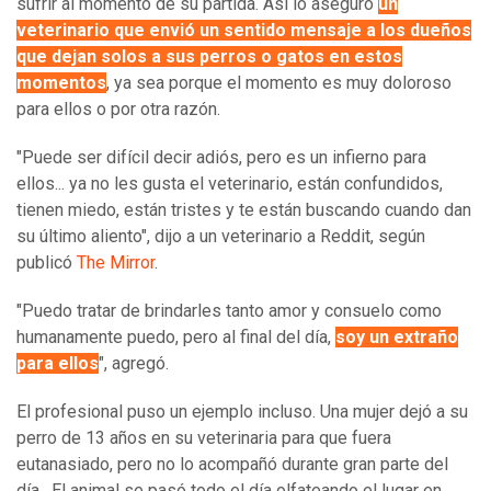
sufrir al momento de su partida. Así lo aseguró
un
veterinario que envió un sentido mensaje a los dueños
que dejan solos a sus perros o gatos en estos
momentos
, ya sea porque el momento es muy doloroso
para ellos o por otra razón.
"Puede ser difícil decir adiós, pero es un infierno para
ellos... ya no les gusta el veterinario, están confundidos,
tienen miedo, están tristes y te están buscando cuando dan
su último aliento", dijo a un veterinario a Reddit, según
publicó
The Mirror
.
"Puedo tratar de brindarles tanto amor y consuelo como
humanamente puedo, pero al final del día,
soy un extraño
para ellos
", agregó.
El profesional puso un ejemplo incluso. Una mujer dejó a su
perro de 13 años en su veterinaria para que fuera
eutanasiado, pero no lo acompañó durante gran parte del
día. El animal se pasó todo el día olfateando el lugar en