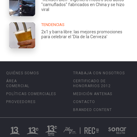
"camuflados" fabricados en China y se hizo
viral
TENDENCIAS
2x1 y barra libre: las mejores promociones
para celebrar el 'Día de la Cerveza'
QUIÉNES SOMOS
TRABAJA CON NOSOTROS
ÁREA
CERTIFICADO DE
COMERCIAL
HONORARIOS 2012
POLÍTICAS COMERCIALES
MEDICIÓN ANTENAS
PROVEEDORES
CONTACTO
BRANDED CONTENT