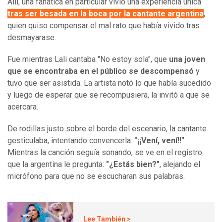
Allí, una fanática en particular vivió una experiencia única
tras ser besada en la boca por la cantante argentina
,
quien quiso compensar el mal rato que había vivido tras
desmayarase.
Fue mientras Lali cantaba "No estoy sola", que
una joven
que se encontraba en el público se descompensó
y
tuvo que ser asistida. La artista notó lo que había sucedido
y luego de esperar que se recompusiera, la invitó a que se
acercara.
De rodillas justo sobre el borde del escenario, la cantante
gesticulaba, intentando convencerla:
"¡¡Vení, vení!!"
.
Mientras la canción seguía sonando, se ve en el registro
que la argentina le pregunta:
"¿Estás bien?"
, alejando el
micrófono para que no se escucharan sus palabras.
Lee También >