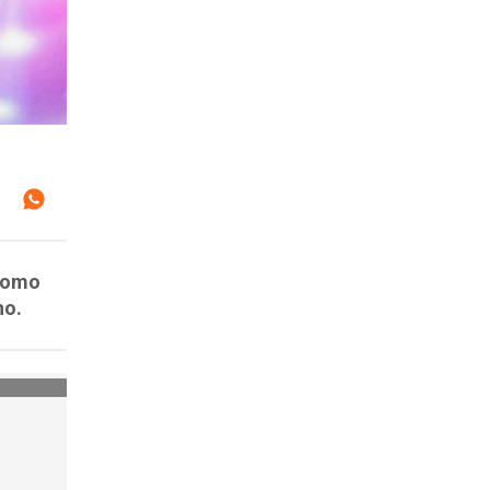
 como
no.