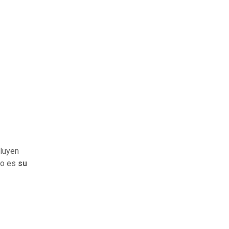
cluyen
to es
su