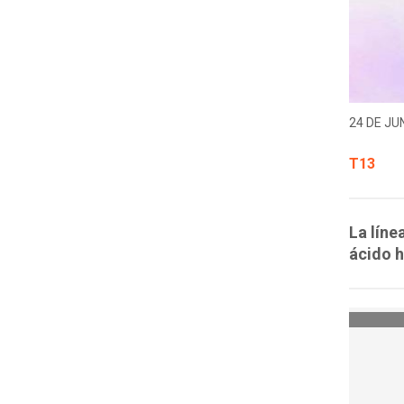
24 DE JUN
T13
La lín
ácido h