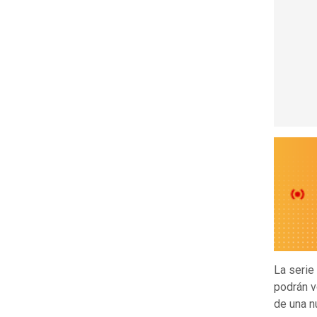
La seri
podrán v
de una n