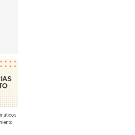
fanáticos
miento