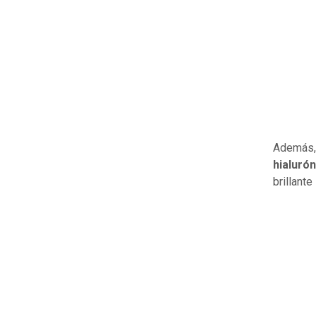
Además, 
hialuró
brillante