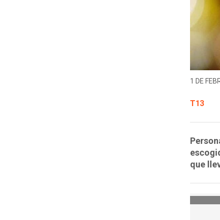
1 DE FEB
T13
Person
escogid
que lle