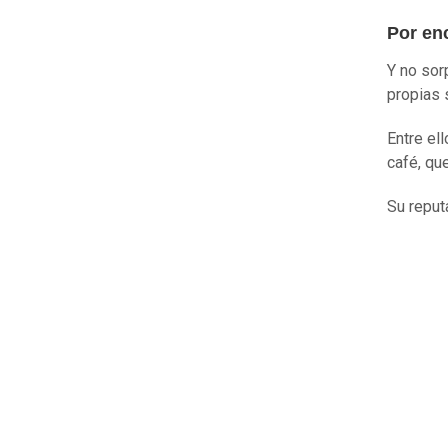
Por en
Y no sor
propias 
Entre el
café, qu
Su reput