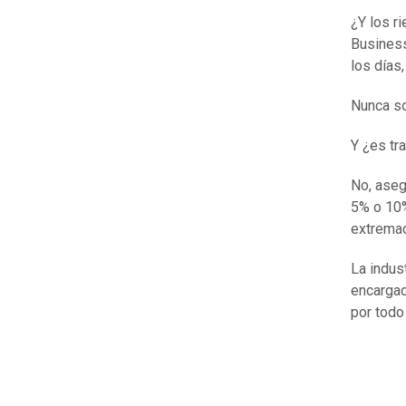
¿Y los r
Business
los días
Nunca so
Y ¿es tr
No, aseg
5% o 10%
extrema
La indust
encargad
por todo 