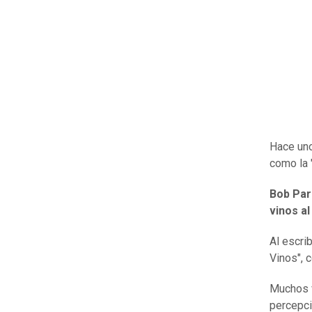
Hace uno
como la "
Bob Par
vinos a
Al escri
Vinos", c
Muchos v
percepci