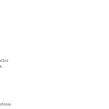
uctos
a
nfonía.