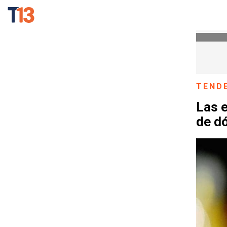
TEND
Las e
de dó