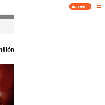
☰
illón