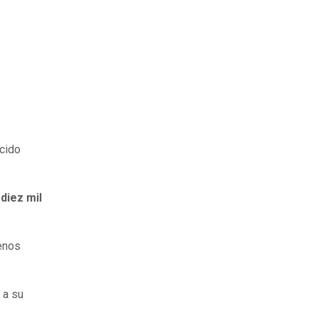
cido
diez mil
uenos
 a su