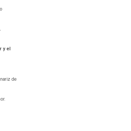
po
,
 y el
 nariz de
or.