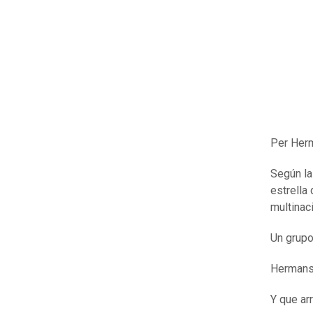
Per Herm
Según la
estrella
multinac
Un grupo
Hermans
Y que ar