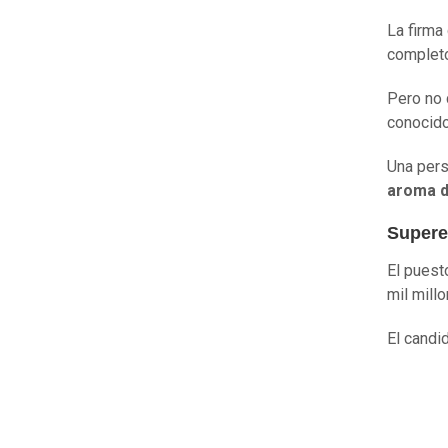
La firma
completo
Pero no 
conocido
Una pers
aroma d
Supere
El puest
mil mill
El candi