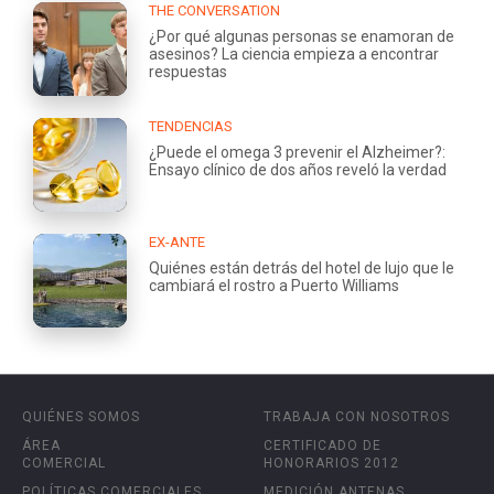
THE CONVERSATION
¿Por qué algunas personas se enamoran de
asesinos? La ciencia empieza a encontrar
respuestas
TENDENCIAS
¿Puede el omega 3 prevenir el Alzheimer?:
Ensayo clínico de dos años reveló la verdad
EX-ANTE
Quiénes están detrás del hotel de lujo que le
cambiará el rostro a Puerto Williams
QUIÉNES SOMOS
TRABAJA CON NOSOTROS
ÁREA
CERTIFICADO DE
COMERCIAL
HONORARIOS 2012
POLÍTICAS COMERCIALES
MEDICIÓN ANTENAS