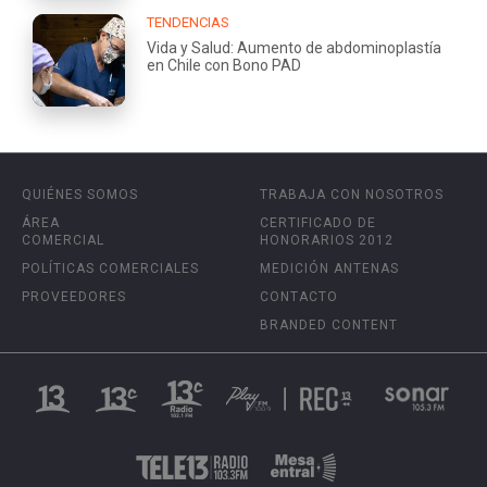
TENDENCIAS
Vida y Salud: Aumento de abdominoplastía
en Chile con Bono PAD
QUIÉNES SOMOS
TRABAJA CON NOSOTROS
ÁREA
CERTIFICADO DE
COMERCIAL
HONORARIOS 2012
POLÍTICAS COMERCIALES
MEDICIÓN ANTENAS
PROVEEDORES
CONTACTO
BRANDED CONTENT