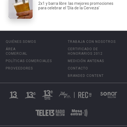
2x1 y barra libre: las mejores promociones
para celebrar el 'Día de la Cerveza'
QUIÉNES SOMOS
TRABAJA CON NOSOTROS
ÁREA
CERTIFICADO DE
COMERCIAL
HONORARIOS 2012
POLÍTICAS COMERCIALES
MEDICIÓN ANTENAS
PROVEEDORES
CONTACTO
BRANDED CONTENT