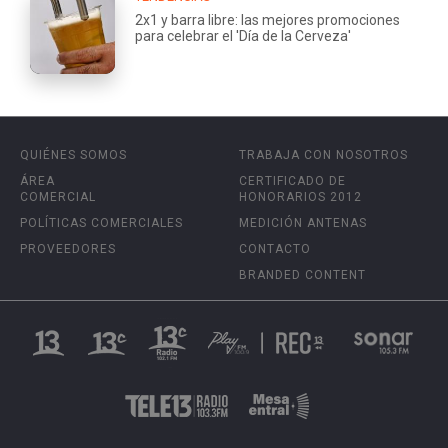
2x1 y barra libre: las mejores promociones
para celebrar el 'Día de la Cerveza'
QUIÉNES SOMOS
TRABAJA CON NOSOTROS
ÁREA
CERTIFICADO DE
COMERCIAL
HONORARIOS 2012
POLÍTICAS COMERCIALES
MEDICIÓN ANTENAS
PROVEEDORES
CONTACTO
BRANDED CONTENT