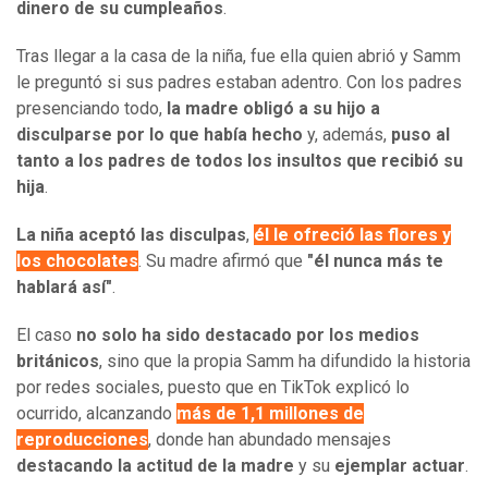
dinero de su cumpleaños
.
Tras llegar a la casa de la niña, fue ella quien abrió y Samm
le preguntó si sus padres estaban adentro. Con los padres
presenciando todo,
la madre obligó a su hijo a
disculparse por lo que había hecho
y, además,
puso al
tanto a los padres de todos los insultos que recibió su
hija
.
La niña
aceptó las disculpas
,
él le ofreció las flores y
los chocolates
. Su madre afirmó que
"él nunca más te
hablará así"
.
El caso
no solo ha sido destacado por los medios
británicos
, sino que la propia Samm ha difundido la historia
por redes sociales, puesto que en TikTok explicó lo
ocurrido, alcanzando
más de 1,1 millones de
reproducciones
, donde han abundado mensajes
destacando la actitud de la madre
y su
ejemplar actuar
.