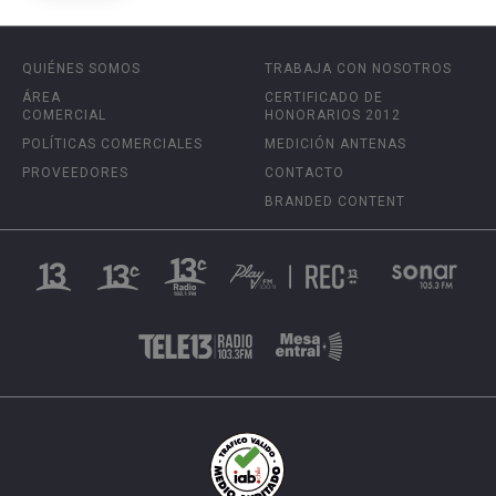
QUIÉNES SOMOS
TRABAJA CON NOSOTROS
ÁREA
CERTIFICADO DE
COMERCIAL
HONORARIOS 2012
POLÍTICAS COMERCIALES
MEDICIÓN ANTENAS
PROVEEDORES
CONTACTO
BRANDED CONTENT