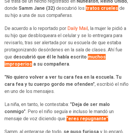
Se trata de un hecho registrado en
Nuneaton
,
Reino Unido
,
donde
Samm Jane (32)
descubrió los
tratos crueles
de
su hijo a una de sus compañeras.
De acuerdo a lo reportado por
Daily Mail
, la mujer le pidió a
su hijo que desbloqueara el celular y se lo entregara para
revisarlo, tras ser alertada por su escuela de que estaba
protagonizando desórdenes en la sala de clases. Ahí fue
que
descubrió que él le había escrito
muchos
improperios
a su compañera
.
"No quiero volver a ver tu cara fea en la escuela. Tu
cara fea y tu cuerpo gordo me ofenden"
, escribió el niño
en uno de los mensajes.
La niña, en tanto, le contestaba:
"Deja de ser malo
conmigo"
. Pero el niño seguía e incluso le mandó un
mensaje de voz diciendo que
"eres repugnante"
.
Samm, al enterarse de todo,
se puso furiosa
y lo encaró,