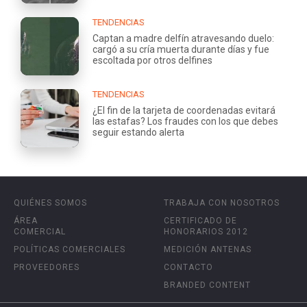
TENDENCIAS
Captan a madre delfín atravesando duelo:
cargó a su cría muerta durante días y fue
escoltada por otros delfines
TENDENCIAS
¿El fin de la tarjeta de coordenadas evitará
las estafas? Los fraudes con los que debes
seguir estando alerta
QUIÉNES SOMOS
TRABAJA CON NOSOTROS
ÁREA
CERTIFICADO DE
COMERCIAL
HONORARIOS 2012
POLÍTICAS COMERCIALES
MEDICIÓN ANTENAS
PROVEEDORES
CONTACTO
BRANDED CONTENT