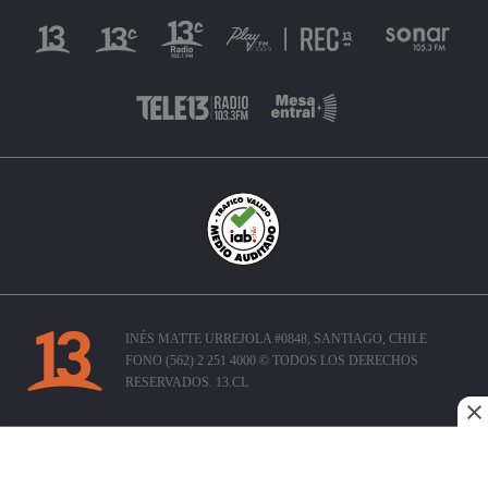
INÉS MATTE URREJOLA #0848, SANTIAGO, CHILE
FONO (562) 2 251 4000 © TODOS LOS DERECHOS
RESERVADOS. 13.CL