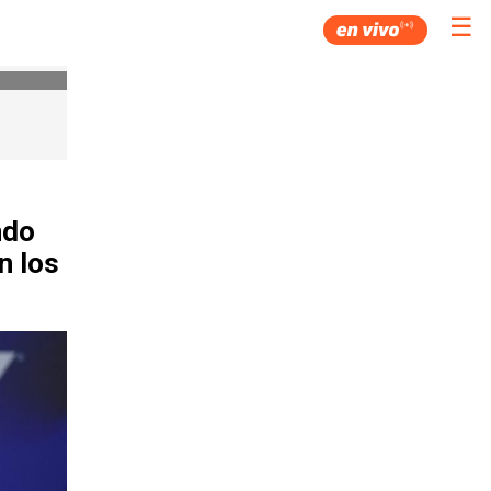
☰
ndo
n los