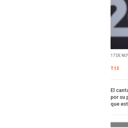
17 DE NO
T13
El can
por su 
que est