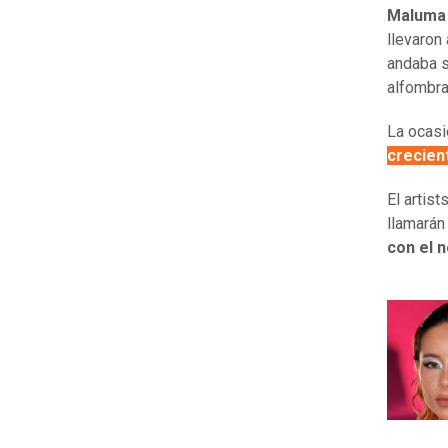
Maluma
llevaron
andaba s
alfombra
La ocasi
crecien
El artist
llamarán
con el 