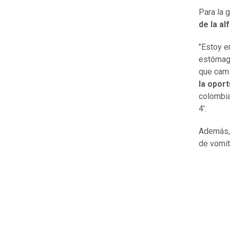
Para la g
de la a
"Estoy e
estómago
que cami
la oport
colombia
4'.
Además, 
de vomit