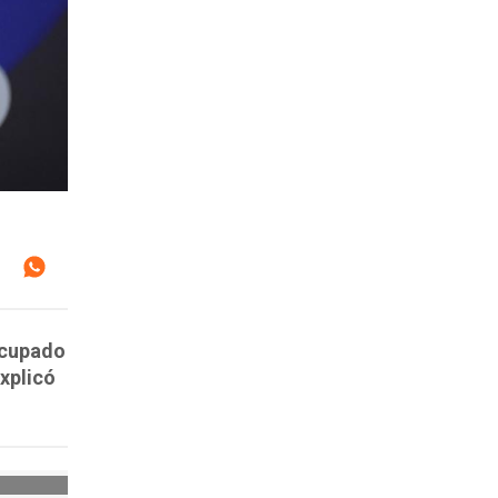
ocupado
xplicó