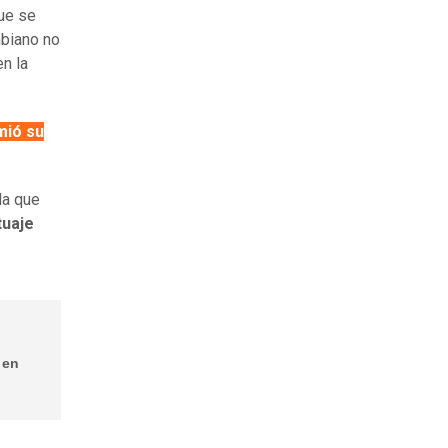
ue se
mbiano no
n la
mió su
la que
tuaje
 en