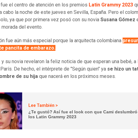
fue el centro de atención en los premios
Latin Grammy 2023
q
 a cabo la noche de este jueves en Sevilla, España. Pero el colo
olo, ya que por primera vez posó con su novia
Susana Gómez
e
 morada del evento.
ón fue aún más especial porque la arquitecta colombiana
presu
te pancita de embarazo.
s y su novia revelaron la feliz noticia de que esperan una bebé, a 
 París. De hecho, el intérprete de "Según quien" ya
se hizo un ta
nombre de su hija
que nacerá en los próximos meses.
Lee También >
¿Te gustó? Así fue el look con que Cami deslumbró
los Latin Grammy 2023