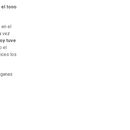
el tono
 en el
a vez
oy tuve
jo el
ices los
 ganas