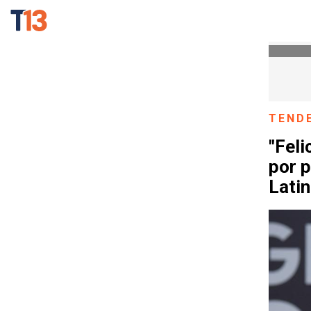
TEND
"Fel
por 
Lati