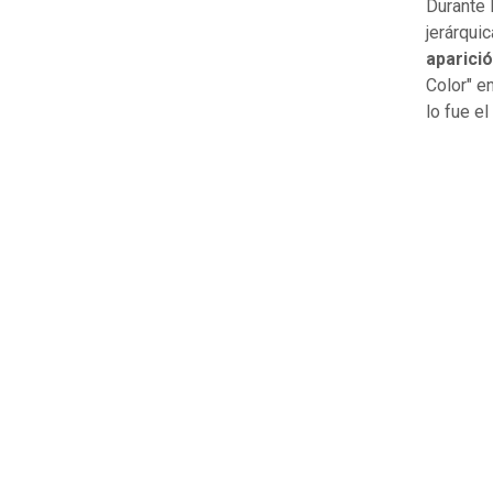
Durante 
jerárqui
aparici
Color" en
lo fue el