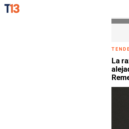
TEND
La r
aleja
Reme