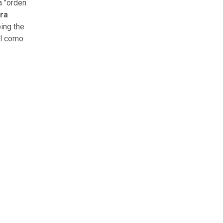
a "orden
era
ing the
tal como