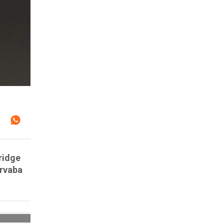
ridge
ervaba