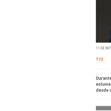
11 DE NO
T13
Durante
estuvie
desde o