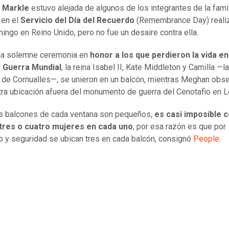
 Markle
estuvo alejada de algunos de los integrantes de la famil
 en el
Servicio del Día del Recuerdo
(Remembrance Day) reali
ingo en Reino Unido, pero no fue un desaire contra ella.
 la solemne ceremonia en
honor a los que perdieron la vida en
 Guerra Mundial
, la reina Isabel II, Kate Middleton y Camilla —la
de Cornualles—, se unieron en un balcón, mientras Meghan obs
ra ubicación afuera del monumento de guerra del Cenotafio en L
s balcones de cada ventana son pequeños,
es casi imposible c
tres o cuatro mujeres en cada uno
, por esa razón es que por
o y seguridad se ubican tres en cada balcón, consignó
People
.