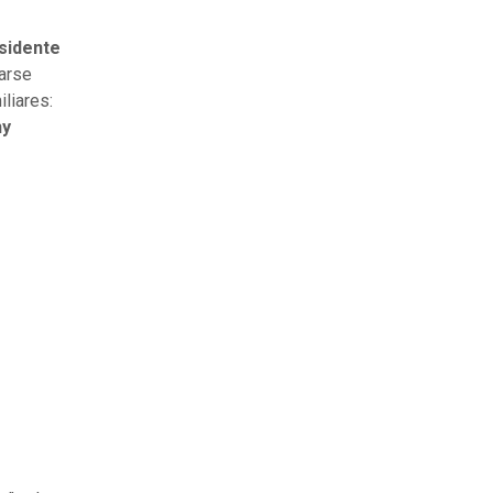
sidente
carse
liares:
hy