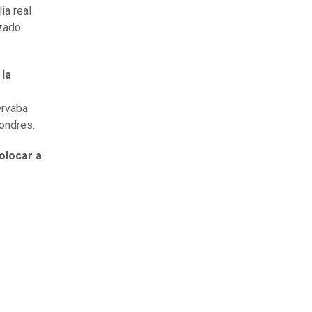
ia real
zado
 la
ervaba
ondres.
olocar a