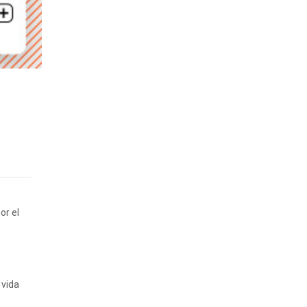
or el
 vida