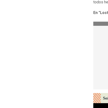
todos he
En "Los
Se