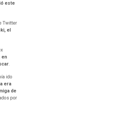
ió este
e Twitter
ki, el
ex
á en
scar
.
ía ido
a era
amiga de
ados por