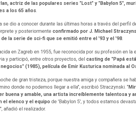
lan, actriz de las populares series "Lost" y "Babylon 5", mur
es a los 65 años
.
a se dio a conocer durante las últimas horas a través del perfil d
térprete y posteriormente
confirmado por
J. Michael Straczyns
de la serie de sci-fi que se emitió entre el '93 y el '98
.
nacida en Zagreb en 1955, fue reconocida por su profesión en la 
ia y participó, entre otros proyectos, del
casting de "Papá est
 negocios" (1985), película de Emir Kusturica nominada al O
noche de gran tristeza, porque nuestra amiga y compañera se hab
amino donde no podemos llegar a ella", escribió
Straczynski
. "
Mir
er buena y amable, una artista increíblemente talentosa y 
 el elenco y el equipo
de 'Babylon 5', y todos estamos devast
a", añadió el realizador.