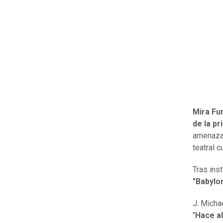
Mira Fu
de la p
amenazas
teatral 
Tras ins
"Babylo
J. Micha
"
Hace al