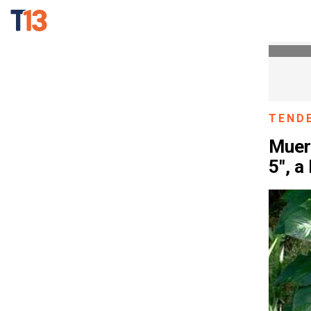
TEND
Muere
5", a