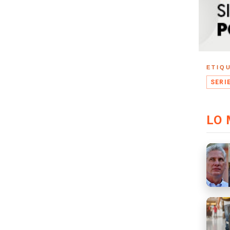
ETIQ
SERI
LO 