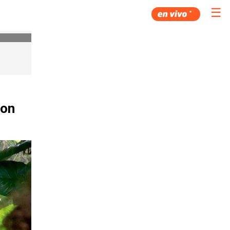
☰
lon