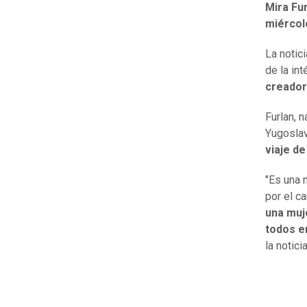
Mira Fur
miércol
La notici
de la in
creador 
Furlan, 
Yugoslav
viaje de
"Es una 
por el c
una muj
todos en
la notici