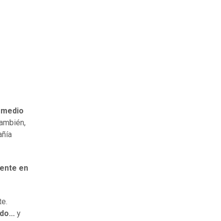
n medio
también,
añía
mente en
te.
o...
y