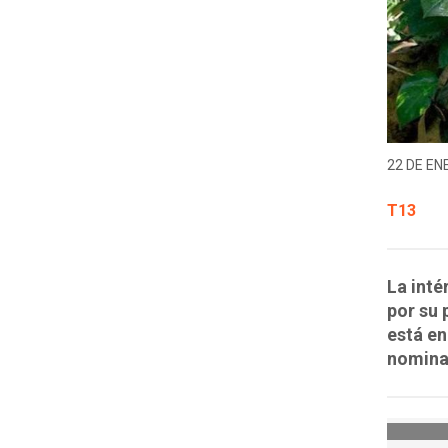
22 DE EN
T13
La inté
por su 
está en
nomina