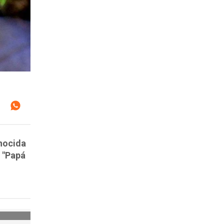
onocida
e "Papá