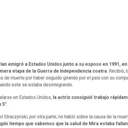
rlan emigró a Estados Unidos junto a su esposo en 1991, e
rimera etapa de la Guerra de Independencia coatra
. Recibió, 
 de muerte por haber seguido girando por el país con su comp
cuando este se estaba desintegrando.
talarse en Estados Unidos,
la actriz consiguió trabajo rápida
n 5"
.
el
Straczynski, por otra parte, no habló sobre la causa de la muer
gún tiempo que sabemos que la salud de Mira estaba falland