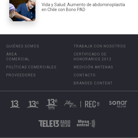
Vida y Salud: Aumento de abdominoplastía
en Chile con Bono PAD
QUIÉNES SOMOS
TRABAJA CON NOSOTROS
ÁREA
CERTIFICADO DE
COMERCIAL
HONORARIOS 2012
POLÍTICAS COMERCIALES
MEDICIÓN ANTENAS
PROVEEDORES
CONTACTO
BRANDED CONTENT