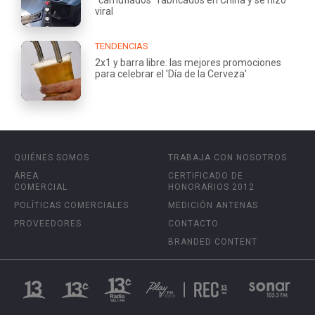
viral
TENDENCIAS
2x1 y barra libre: las mejores promociones
para celebrar el 'Día de la Cerveza'
QUIÉNES SOMOS
TRABAJA CON NOSOTROS
ÁREA
CERTIFICADO DE
COMERCIAL
HONORARIOS 2012
POLÍTICAS COMERCIALES
MEDICIÓN ANTENAS
PROVEEDORES
CONTACTO
BRANDED CONTENT