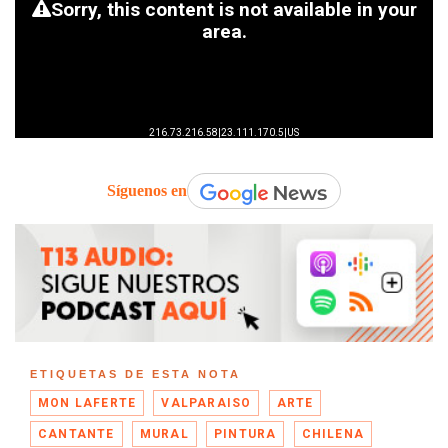
Síguenos en
ETIQUETAS DE ESTA NOTA
MON LAFERTE
VALPARAISO
ARTE
CANTANTE
MURAL
PINTURA
CHILENA