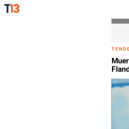
TEND
Muere
Flan