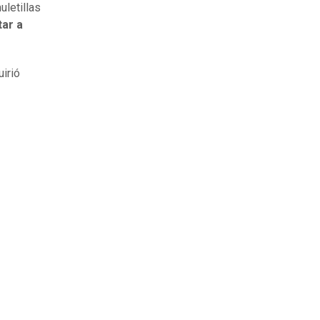
uletillas
tar a
uirió