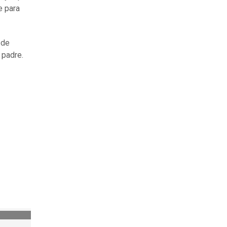
e para
 de
 padre.