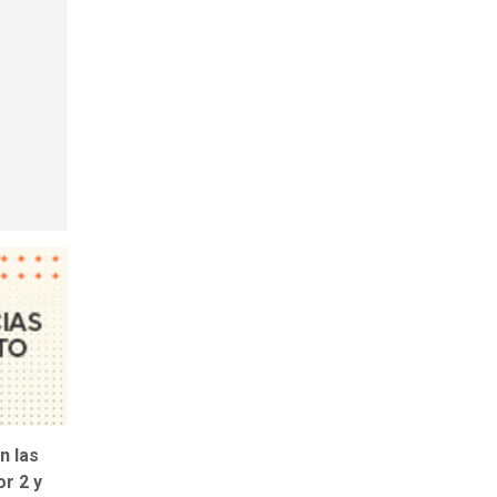
n las
or 2 y