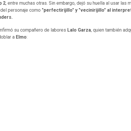
p 2
, entre muchas otras. Sin embargo, dejó su huella al usar las m
 del personaje como
"perfectirijillo" y "vecinirijillo" al interpre
nders.
onfirmó su compañero de labores
Lalo Garza
, quien también adq
doblar a
Elmo
: