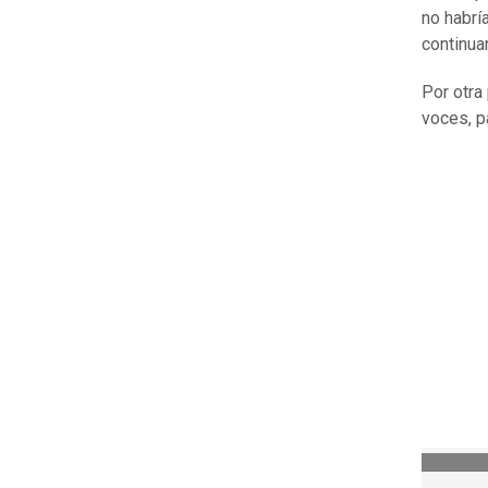
no habrí
continua
Por otra
voces, p