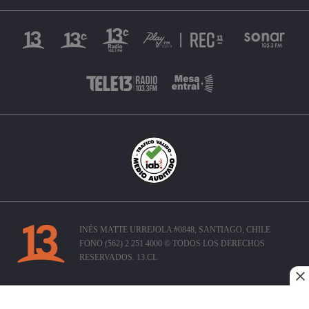
INÉS MATTE URREJOLA #0848, SANTIAGO, CHILE
FONO (562) 2 251 4000 © TODOS LOS DERECHOS
RESERVADOS. 13.CL