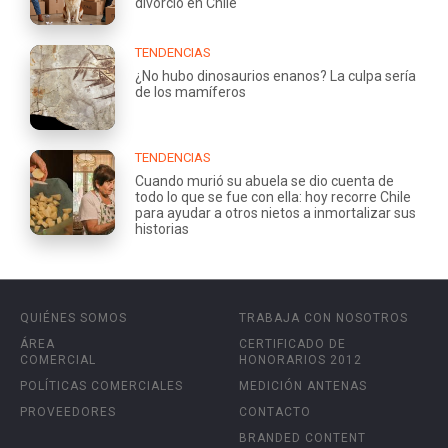
divorcio en Chile
TENDENCIAS
¿No hubo dinosaurios enanos? La culpa sería
de los mamíferos
TENDENCIAS
Cuando murió su abuela se dio cuenta de
todo lo que se fue con ella: hoy recorre Chile
para ayudar a otros nietos a inmortalizar sus
historias
QUIÉNES SOMOS
TRABAJA CON NOSOTROS
ÁREA
CERTIFICADO DE
COMERCIAL
HONORARIOS 2012
POLÍTICAS COMERCIALES
MEDICIÓN ANTENAS
PROVEEDORES
CONTACTO
BRANDED CONTENT